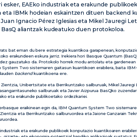
ri esker, EAEko industriak eta erakunde publik
 eta IBMk hodeian eskaintzen dituen backend kua
. Juan Ignacio Pérez Iglesias eta Mikel Jauregi L
 BasQ aliantzak kudeatuko duen protokoloa.
rrats bat eman du bere estrategia kuantikoa garapenean, konputazi
ikoko erakundeen eskura jarriz. Irekiera hori Basque Quantum (BasQ)
idez gauzatuko da. Protokolo horrek modu antolatu eta gardenean
 System Two sistemaren gaitasun kuantikoen erabilera, baita IB
 dauden
backend
kuantikoena ere.
 Zientzia, Unibertsitate eta Berrikuntzako sailburuak, Mikel Jauregi
Jasangarritasuneko sailburuak eta Javier Aizpurua BasQko zuzendari
ko eta erakunde publikoetako ordezkariei.
rbasque eraikinean egin da, IBM Quantum System Two sistemaren
s Zientzia eta Berrikuntzako sailburuordea eta Jaione Ganzarain Tek
uruordea.
industriak eta erakunde publikoek konputazio kuantikoaren erabile
ia-, gizarte- eta ekonomia-potentzial handiko aplikazioak sustatuz. 