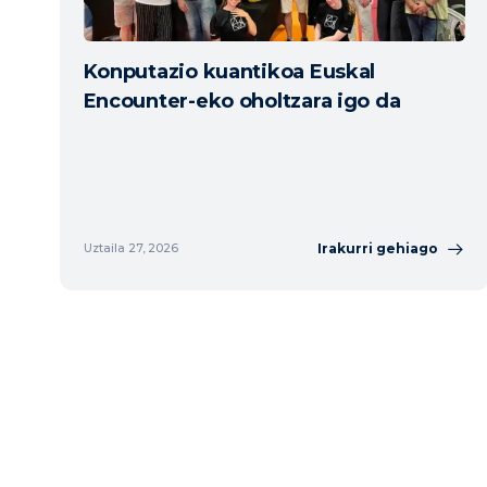
Konputazio kuantikoa Euskal
Encounter-eko oholtzara igo da
Irakurri gehiago
Uztaila 27, 2026