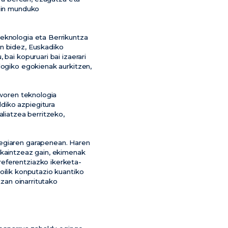
zein munduko
Teknologia eta Berrikuntza
en bidez, Euskadiko
bai kopuruari bai izaerari
logiko egokienak aurkitzen,
Tworen teknologia
diko azpiegitura
aliatzea berritzeko,
tegiaren garapenean. Haren
skaintzeaz gain, ekimenak
referentziazko ikerketa-
oilik konputazio kuantiko
tzan oinarritutako