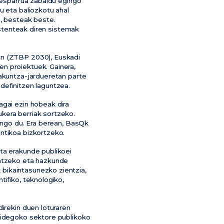
a-esparrua zabaldu egingo
u eta baliozkotu ahal
n, besteak beste.
sistenteak diren sistemak
en (ZTBP 2030), Euskadi
n proiektuek. Gainera,
takuntza-jardueretan parte
definitzen laguntzea.
agai ezin hobeak dira
kera berriak sortzeko.
dungo du. Era berean, BasQk
ntikoa bizkortzeko.
ta erakunde publikoei
ratzeko eta hazkunde
bikaintasunezko zientzia,
tifiko, teknologiko,
direkin duen loturaren
rkidegoko sektore publikoko