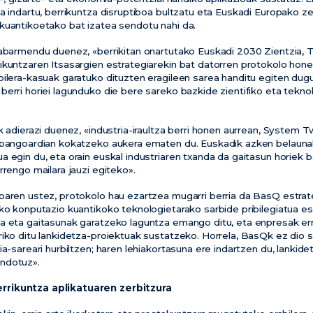
ia indartu, berrikuntza disruptiboa bultzatu eta Euskadi Europako 
kuantikoetako bat izatea sendotu nahi da.
nabarmendu duenez, «berrikitan onartutako Euskadi 2030 Zientzia, 
ikuntzaren Itsasargien estrategiarekin bat datorren protokolo hon
ilera-kasuak garatuko dituzten eragileen sarea handitu egiten dugu, 
berri horiei lagunduko die bere sareko bazkide zientifiko eta tekno
k adierazi duenez, «industria-iraultza berri honen aurrean, System 
abangoardian kokatzeko aukera ematen du. Euskadik azken belaunal
 egin du, eta orain euskal industriaren txanda da gaitasun horiek b
rrengo mailara jauzi egiteko».
oaren ustez, protokolo hau ezartzea mugarri berria da BasQ estra
iko konputazio kuantikoko teknologietarako sarbide pribilegiatua e
a eta gaitasunak garatzeko laguntza emango ditu, eta enpresak er
iko ditu lankidetza-proiektuak sustatzeko. Horrela, BasQk ez dio s
ia-sareari hurbiltzen; haren lehiakortasuna ere indartzen du, lankide
ndotuz».
rrikuntza aplikatuaren zerbitzura