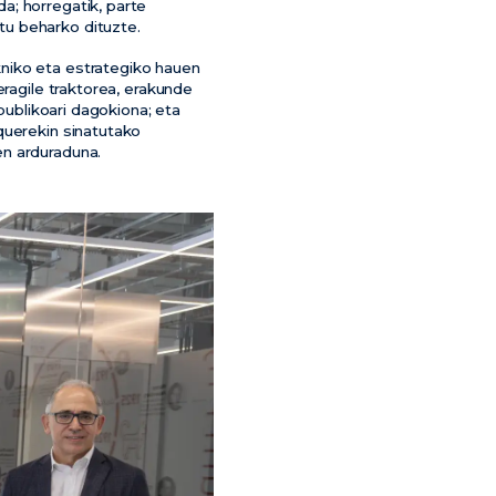
a; horregatik, parte
tu beharko dituzte.
niko eta estrategiko hauen
eragile traktorea, erakunde
publikoari dagokiona; eta
querekin sinatutako
en arduraduna.