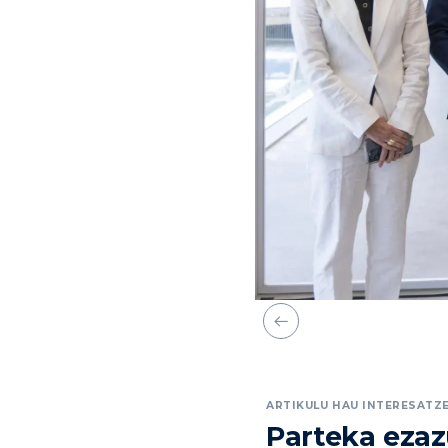
ARTIKULU HAU INTERESATZE
Parteka eza