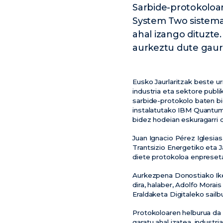
Sarbide-protokoloa
System Two sistema
ahal izango dituzte
aurkeztu dute gaur
Eusko Jaurlaritzak beste u
industria eta sektore publ
sarbide-protokolo baten b
instalatutako IBM Quantum
bidez hodeian eskuragarri
Juan Ignacio Pérez Iglesias
Trantsizio Energetiko eta 
diete protokoloa enpreseta
Aurkezpena Donostiako Ike
dira, halaber, Adolfo Morai
Eraldaketa Digitaleko sailb
Protokoloaren helburua da 
garatu ahal izatea, industr