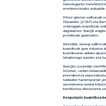
teknologiaren transferentz
erreferentziazko eskualde 
Pérez Iglesias sailburuak 
Planarekin (ZTBP) eta Berr
ordenagailu kuantikoan erab
dagokienez. BasQk eragile 
proiektuak garatzeko».
Bestalde, Jauregi sailburua
kuantikoak gure industria 
kuantikoaren aldeko apustua
lehiakorrago izateko eta hu
BasQko zuzendari zientifik
hitzetan, «azken belaunald
prestakuntza espezializatu
taldeekin harremanetan jarr
aurreratuena euskal industr
berrikuntza-ekosistema se
Konputazio kuantikoa be