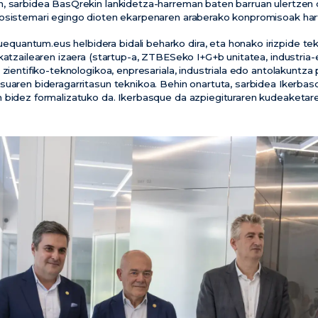
, sarbidea BasQrekin lankidetza-harreman baten barruan ulertzen d
kosistemari egingo dioten ekarpenaren araberako konpromisoak har
antum.eus helbidera bidali beharko dira, eta honako irizpide tek
katzailearen izaera (startup-a, ZTBESeko I+G+b unitatea, industria-
 zientifiko-teknologikoa, enpresariala, industriala edo antolakuntza 
suaren bideragarritasun teknikoa. Behin onartuta, sarbidea Ikerbas
 bidez formalizatuko da. Ikerbasque da azpiegituraren kudeaketar