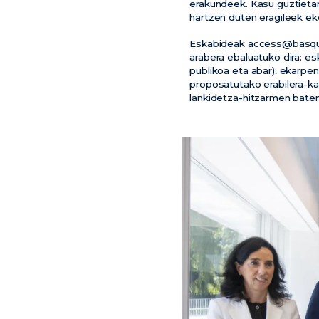
erakundeek. Kasu guztietan
hartzen duten eragileek e
Eskabideak access@basquequ
arabera ebaluatuko dira: es
publikoa eta abar); ekarpen
proposatutako erabilera-ka
lankidetza-hitzarmen baten