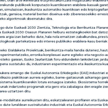
ekin, orain arte ikerketara eta prestakuntzara mugatutako erabiler
a erakunde publikoek konputazio kuantikoaren erabilera-kasuak garat
an, simulazioan, ikaskuntza automatiko kuantikoan edo kriptografia
antzak, garraioa, material berrien diseinua edo zibererasoekiko erre
eko algoritmoak diseinatuko dira.
ngo dute Euskadi 2030 Zientzia, Teknologia eta Berrikuntza Planar
a Euskadi 2030 Osasun Planaren helburu estrategikoekin bat datoze
lera argia izan beharko dute, hala nola emaitzen zabalkundea, pres
logikoak partekatzea edo interes publikoko erabilera-kasu berriak 
neko Eraldaketa Proiektuak, berrikuntza-maila handia dutenez, haut
esperimentatzeko, erronka konplexuei aurre egiteko eta negozio-au
steko garaian, Eusko Jaurlaritzak foru-aldundiekin lankidetzan jar
apena sustatuko du, industriaren esperimentazio eta ikaskuntza kua
 aukera emango die Euskal Autonomia Erkidegoko (EAE) industriari e
likazio praktikoan aurrera egiteko, barne-gaitasunak azkarrago ga
stema kuantikoarekin lotura estuagoa izateko. Ekosistema horrek 
sunak indartzeko programak eta gero eta zabalagoa den eragile zien
area uztartzen ditu.
-modalitate aurreikusten ditu, eskatzailearen profilaren eta Euska
o dute lurraldean sustraitutako industriak eta Euskal Autonomia E