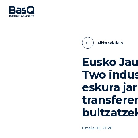
Albisteak ikusi
Eusko Ja
Two indus
eskura jar
transfere
bultzatze
Uztaila 06, 2026