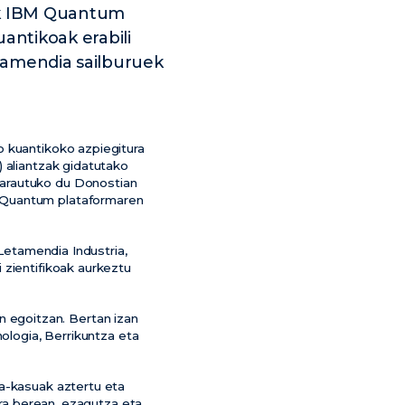
oek IBM Quantum
ntikoak erabili
etamendia sailburuek
o kuantikoko azpiegitura
 aliantzak gidatutako
 arautuko du Donostian
M Quantum plataformaren
 Letamendia Industria,
 zientifikoak aurkeztu
 egoitzan. Bertan izan
nologia, Berrikuntza eta
ra-kasuak aztertu eta
Era berean, ezagutza eta