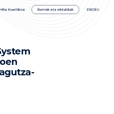
Berriak eta ekitaldiak
Milia Kuantikoa
EN
ES
EU
System
koen
zagutza-