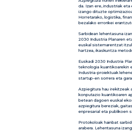
Azpiegitura honen irekierar
da. Izan ere, industriak et
izango dituzte optimizazio
Horretarako, logistika, fin
bezalako erronkei erantzut
Sarbidean lehentasuna iza
2030 Industria Planaren et
euskal sistemarentzat itzu
hartzea, ikaskuntza metodo
Euskadi 2030 Industria Pla
teknologia kuantikoarekin 
Industria-proiektuak lehene
startup-en sorrera eta gar
Azpiegitura hau irekitzeak
konputazio kuantikoaren ap
betean dagoen euskal ekosi
azpiegitura bereziak, gaita
enpresarial eta publikoen s
Protokoloak hainbat sarbide
arabera. Lehentasuna izang