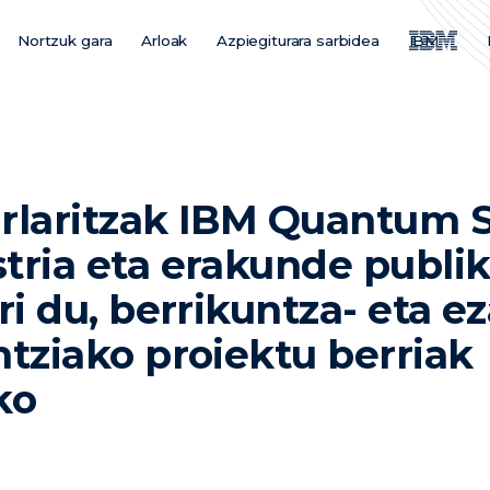
Nortzuk gara
Arloak
Azpiegiturara sarbidea
IBM
Main
Menu
ES
urlaritzak IBM Quantum 
tria eta erakunde publi
ri du, berrikuntza- eta e
ntziako proiektu berriak
ko