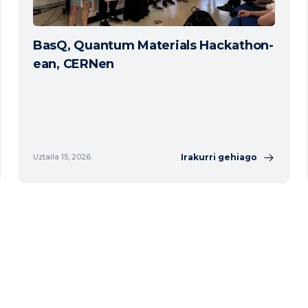
BasQ, Quantum Materials Hackathon-
ean, CERNen
Irakurri gehiago
Uztaila 15, 2026