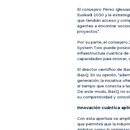
El consejero Pérez Iglesi
Euskadi 2030 y la estrate
que tendrán acceso y comp
agentes a encontrar socios
proyectos”.
Por su parte, el consejero 
System Two puede posiciona
infraestructura cuántica d
capacidades para innovar, s
El director científico de B
BasQ. En su opinión, “adem
generación, la iniciativa 
al tiempo que conecta a la
De este modo, BasQ no solo
su competitividad y consol
Innovación cuántica apl
Con esta apertura se amplía
que permitirá que la indus
ámbitos como la optimizació