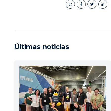
book
twitter
linkedin
Últimas noticias