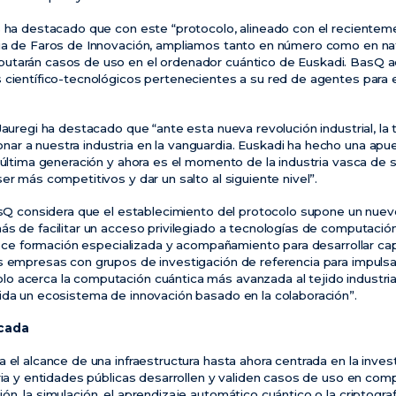
as ha destacado que con este “protocolo, alineado con el recient
gia de Faros de Innovación, ampliamos tanto en número como en nat
utarán casos de uso en el ordenador cuántico de Euskadi. BasQ 
 científico-tecnológicos pertenecientes a su red de agentes para e
Jauregi ha destacado que “ante esta nueva revolución industrial, la
r a nuestra industria en la vanguardia. Euskadi ha hecho una apu
e última generación y ahora es el momento de la industria vasca de
er más competitivos y dar un salto al siguiente nivel”.
asQ considera que el establecimiento del protocolo supone un nuevo
ás de facilitar un acceso privilegiado a tecnologías de computación
ofrece formación especializada y acompañamiento para desarrollar c
s empresas con grupos de investigación de referencia para impulsa
 acerca la computación cuántica más avanzada al tejido industrial
ida un ecosistema de innovación basado en la colaboración”.
icada
 el alcance de una infraestructura hasta ahora centrada en la invest
tria y entidades públicas desarrollen y validen casos de uso en com
n, la simulación, el aprendizaje automático cuántico o la criptograf