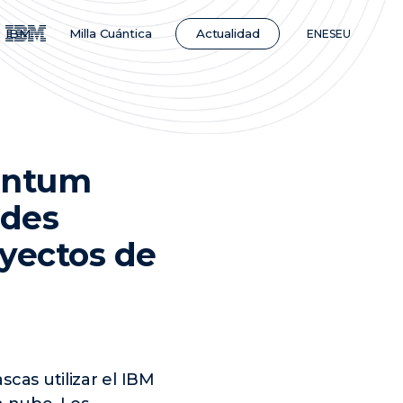
Actualidad
IBM
Milla Cuántica
EN
ES
EU
uantum
ades
oyectos de
scas utilizar el IBM