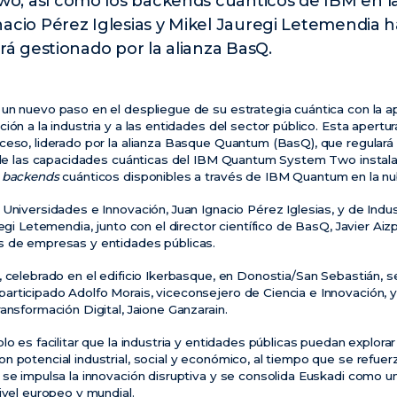
, así como los backends cuánticos de IBM en la
acio Pérez Iglesias y Mikel Jauregi Letemendia
rá gestionado por la alianza BasQ.
un nuevo paso en el despliegue de su estrategia cuántica con la a
ión a la industria y a las entidades del sector público. Esta apertur
ceso, liderado por la alianza Basque Quantum (BasQ), que regular
ón de las capacidades cuánticas del IBM Quantum System Two insta
s
backends
cuánticos disponibles a través de IBM Quantum en la nu
Universidades e Innovación, Juan Ignacio Pérez Iglesias, y de Indus
regi Letemendia, junto con el director científico de BasQ, Javier Ai
s de empresas y entidades públicas.
, celebrado en el edificio Ikerbasque, en Donostia/San Sebastián,
rticipado Adolfo Morais, viceconsejero de Ciencia e Innovación, y
ansformación Digital, Jaione Ganzarain.
lo es facilitar que la industria y entidades públicas puedan explora
 potencial industrial, social y económico, al tiempo que se refuerz
 se impulsa la innovación disruptiva y se consolida Euskadi como u
ivel europeo y mundial.