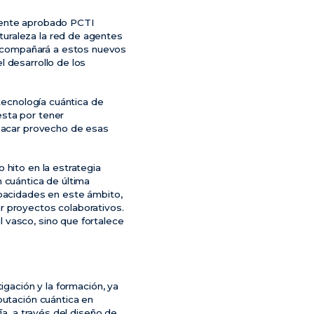
emente aprobado PCTI
uraleza la red de agentes
acompañará a estos nuevos
l desarrollo de los
 tecnología cuántica de
esta por tener
 sacar provecho de esas
 hito en la estrategia
 cuántica de última
apacidades en este ámbito,
r proyectos colaborativos.
 vasco, sino que fortalece
igación y la formación, ya
putación cuántica en
ía, a través del diseño de