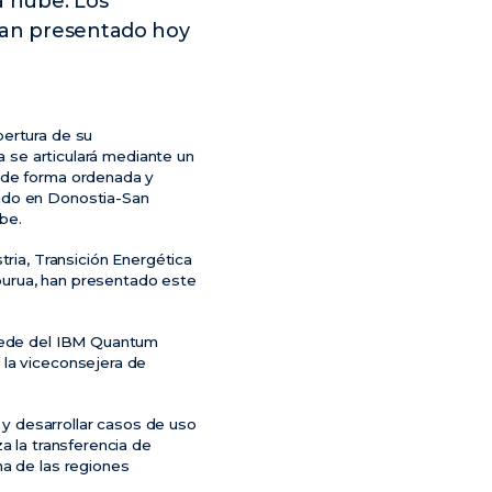
 nube. Los
 han presentado hoy
pertura de su
a se articulará mediante un
á de forma ordenada y
lado en Donostia-San
be.
tria, Transición Energética
zpurua, han presentado este
 sede del IBM Quantum
 la viceconsejera de
r y desarrollar casos de uso
a la transferencia de
na de las regiones