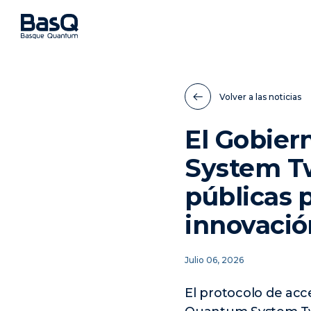
Volver a las noticias
El Gobier
System Tw
públicas 
innovació
Julio 06, 2026
El protocolo de acce