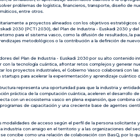
olver problemas de logística, financieros, transporte, diseño de n
máticos, entre otros.
ritariamente a proyectos alineados con los objetivos estratégicos d
skadi 2030 (PCTI 2030), del Plan de Industria - Euskadi 2030 y del
torno para el sistema vasco, como la difusión de resultados, la pa
prendizajes metodológicos o la contribución a la definición de nuev
res del Plan de Industria - Euskadi 2030 por su alto contenido i
r con la tecnología cuántica, afrontar retos complejos y generar 
izar los proyectos industriales, el Gobierno Vasco colaborará con la
tartups para acelerar la experimentación y aprendizaje cuántico de
structura representa una oportunidad para que la industria y entida
ción práctica de la computación cuántica, aceleren el desarrollo d
ecta con un ecosistema vasco en plena expansión, que combina cie
, programas de capacitación y una creciente base de agentes cientí
s modalidades de acceso según el perfil de la persona solicitante y
a industria con arraigo en el territorio y a las organizaciones del se
 se concibe como una relación de colaboración con BasQ, por lo q