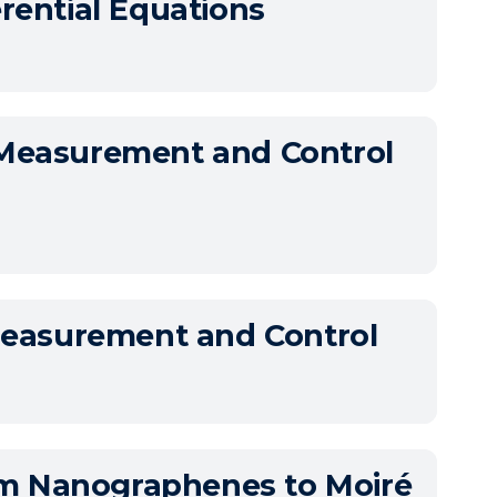
rential Equations
 Measurement and Control
Measurement and Control
om Nanographenes to Moiré