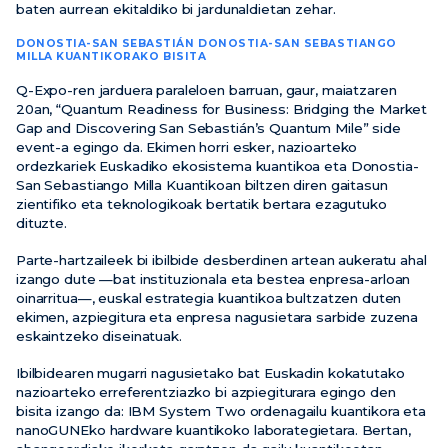
baten aurrean ekitaldiko bi jardunaldietan zehar.
DONOSTIA-SAN SEBASTIÁN DONOSTIA-SAN SEBASTIANGO
MILLA KUANTIKORAKO BISITA
Q-Expo-ren jarduera paraleloen barruan, gaur, maiatzaren
20an, “Quantum Readiness for Business: Bridging the Market
Gap and Discovering San Sebastián’s Quantum Mile” side
event-a egingo da. Ekimen horri esker, nazioarteko
ordezkariek Euskadiko ekosistema kuantikoa eta Donostia-
San Sebastiango Milla Kuantikoan biltzen diren gaitasun
zientifiko eta teknologikoak bertatik bertara ezagutuko
dituzte.
Parte-hartzaileek bi ibilbide desberdinen artean aukeratu ahal
izango dute —bat instituzionala eta bestea enpresa-arloan
oinarritua—, euskal estrategia kuantikoa bultzatzen duten
ekimen, azpiegitura eta enpresa nagusietara sarbide zuzena
eskaintzeko diseinatuak.
Ibilbidearen mugarri nagusietako bat Euskadin kokatutako
nazioarteko erreferentziazko bi azpiegiturara egingo den
bisita izango da: IBM System Two ordenagailu kuantikora eta
nanoGUNEko hardware kuantikoko laborategietara. Bertan,