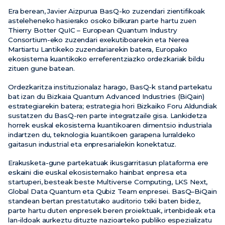
Era berean, Javier Aizpurua BasQ-ko zuzendari zientifikoak
asteleheneko hasierako osoko bilkuran parte hartu zuen
Thierry Botter QuIC – European Quantum Industry
Consortium-eko zuzendari exekutiboarekin eta Nerea
Martiartu Lantikeko zuzendariarekin batera, Europako
ekosistema kuantikoko erreferentziazko ordezkariak bildu
zituen gune batean.
Ordezkaritza instituzionalaz harago, BasQ-k stand partekatu
bat izan du Bizkaia Quantum Advanced Industries (BiQain)
estrategiarekin batera; estrategia hori Bizkaiko Foru Aldundiak
sustatzen du BasQ-ren parte integratzaile gisa. Lankidetza
horrek euskal ekosistema kuantikoaren dimentsio industriala
indartzen du, teknologia kuantikoen garapena lurraldeko
gaitasun industrial eta enpresarialekin konektatuz.
Erakusketa-gune partekatuak ikusgarritasun plataforma ere
eskaini die euskal ekosistemako hainbat enpresa eta
startuperi, besteak beste Multiverse Computing, LKS Next,
Global Data Quantum eta Qubiz Team enpresei. BasQ–BiQain
standean bertan prestatutako auditorio txiki baten bidez,
parte hartu duten enpresek beren proiektuak, irtenbideak eta
lan-ildoak aurkeztu dituzte nazioarteko publiko espezializatu