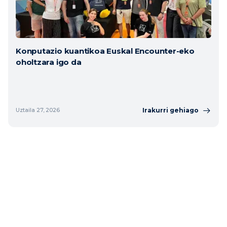
Konputazio kuantikoa Euskal Encounter-eko
oholtzara igo da
Irakurri gehiago
Uztaila 27, 2026