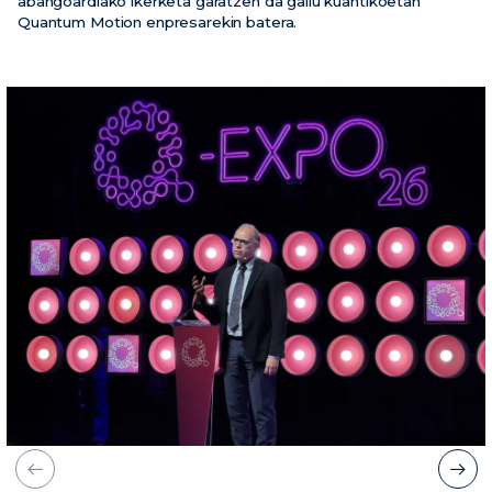
abangoardiako ikerketa garatzen da gailu kuantikoetan
Quantum Motion enpresarekin batera.