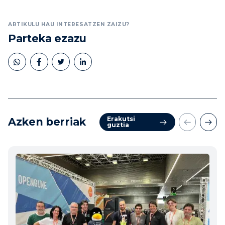
ARTIKULU HAU INTERESATZEN ZAIZU?
Parteka ezazu
Erakutsi
Azken berriak
guztia