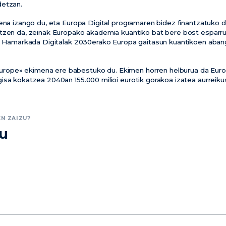
detzan.
pena izango du, eta Europa Digital programaren bidez finantzatuk
tzen da, zeinak Europako akademia kuantiko bat bere bost esparru
ta Hamarkada Digitalak 2030erako Europa gaitasun kuantikoen aban
ope» ekimena ere babestuko du. Ekimen horren helburua da Eu
isa kokatzea 2040an 155.000 milioi eurotik gorakoa izatea aurreik
N ZAIZU?
zu