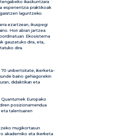
 etengabeko ikaskuntzara
a esperientzia praktikoak
 garatzen laguntzeko.
ra ezartzean, ikuspegi
ino. Hori abian jartzea
koordinatuan. Ekosistema
ak gauzatuko dira, eta,
atuko dira.
70 unibertsitate, ikerketa-
akunde baino gehiagorekin
uran, didaktikan eta
ue Quantumek Europako
diren posizionamendua
 eta talentuaren
ltzeko mugikortasun
ro akademiko eta ikerketa