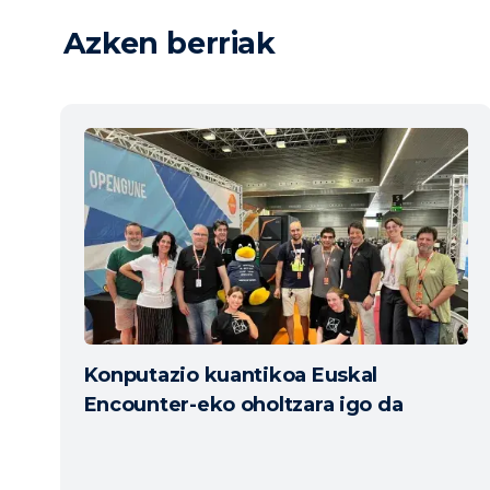
Azken berriak
Konputazio kuantikoa Euskal
Encounter-eko oholtzara igo da