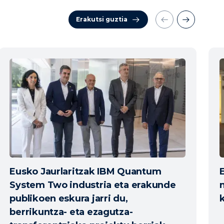
Erakutsi guztia
Eusko Jaurlaritzak IBM Quantum
System Two industria eta erakunde
publikoen eskura jarri du,
berrikuntza- eta ezagutza-