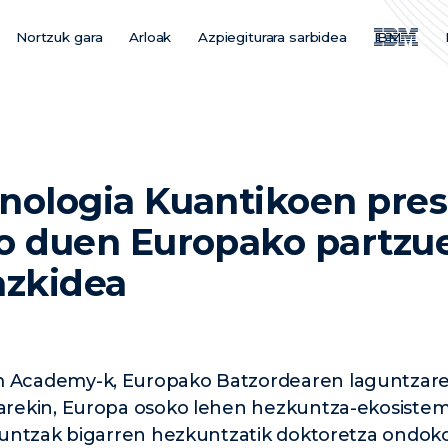
Nortzuk gara
Arloak
Azpiegiturara sarbidea
IBM
Main
Menu
ES
nologia Kuantikoen pre
o duen Europako partzu
azkidea
cademy-k, Europako Batzordearen laguntzarekin
rekin, Europa osoko lehen hezkuntza-ekosistem
kuntzak bigarren hezkuntzatik doktoretza ondok