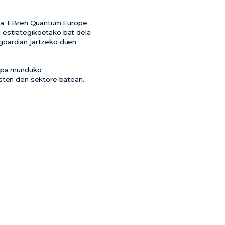
o da. EBren Quantum Europe
 estrategikoetako bat dela
goardian jartzeko duen
ropa munduko
usten den sektore batean.