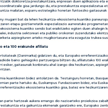
ntzatik doktoretza prestakuntzara, enpresan duen aplikaziora eta
oordinatzaile gisa jardungo du, eta prestakuntza espezializatua et
kuntza mailatan, esparru estrategiko honetan funtsezko gaitasunak
 mugarri bat da lehen hezkuntza-ekosistema kuantiko paneuropar
tzaren etapa goiztiarretatik espezializazio aurreratuko programetara
k ekosistema kuantiko sendo bat eraikitzeko egiten duen ahalegin 
nalei, industria sektoreari eta publiko orokorrari zuzendutako ekintz
ikerketa azpiegituren arteko mugikortasuna eta ezagutza trukea sust
o eta 100 erakunde afiliatu
tsitateak (Danimarka) gidatzen du, eta Europako erreferentziazko 
bazkide baino gehiagoko partzuergoa biltzen du, afiliatutako 100 er
ri esker, gaitasunak konbinatu ahal izango dira hezkuntzan, azpiegit
ntzian.
ia kuantikoren bidez antolatzen da. Testuinguru horretan, Basq
ian parte hartuko du, Euskampus Fundazioaren bidez, eta Euska
erreferentziazko ekosistema kuantiko gisa, batez ere hezkuntzaren
n parte hartzeak aukera emango dio nazioarteko proiekzioa zaba
prestakuntza eta gaikuntza ekimenak garatzeko ere, Europako zent