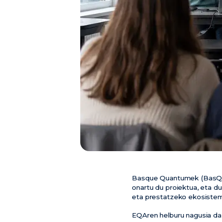
Basque Quantumek (BasQ) 
onartu du proiektua, eta du
eta prestatzeko ekosistema
EQAren helburu nagusia da 