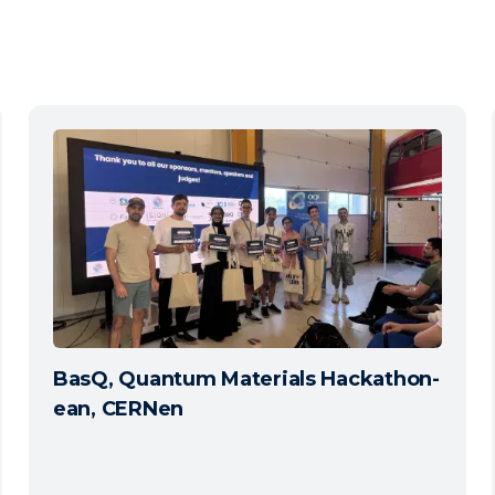
BasQ, Quantum Materials Hackathon-
ean, CERNen