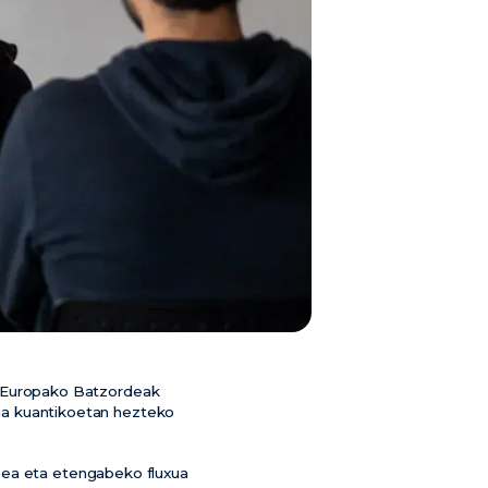
 Europako Batzordeak
ogia kuantikoetan hezteko
zea eta etengabeko fluxua