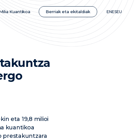
Berriak eta ekitaldiak
Milia Kuantikoa
EN
ES
EU
stakuntza
ergo
 eta 19,8 milioi
a kuantikoa
o prestakuntzara