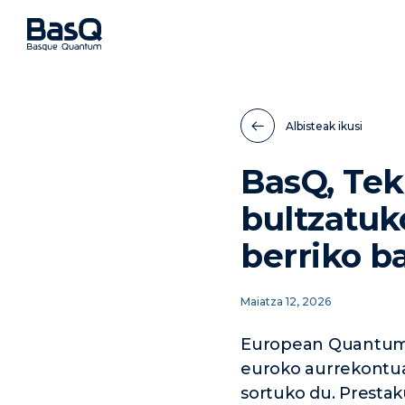
Albisteak ikusi
BasQ, Tek
bultzatuk
berriko b
Maiatza 12, 2026
European Quantum A
euroko aurrekontua
sortuko du. Presta