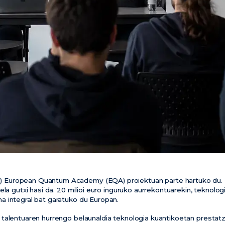
European Quantum Academy (EQA) proiektuan parte hartuko du.
ela gutxi hasi da. 20 milioi euro inguruko aurrekontuarekin, teknol
 integral bat garatuko du Europan.
talentuaren hurrengo belaunaldia teknologia kuantikoetan prestat