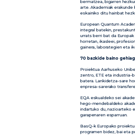
bermatzea, bigarren hezku
arte. Akademiak erakunde k
eskainiko ditu hainbat hez
European Quantum Academy
integral batekin, prestakun
urrats berri bat da Europa
horretan, ikasleei, profesio
gainera, laborategien eta 
70 bazkide baino gehiag
Proiektua Aarhuseko Uniber
zentro, ETE eta industria-
batera. Lankidetza-sare hor
enpresa-sarerako transfere
EQA eskualdeko sei akadem
hego-mendebaldeko akadem
indartuko du, nazioarteko 
garapenaren esparruan.
BasQ-k Europako proiektua
programen bidez, bai eta 