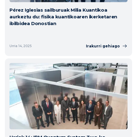
Pérez Iglesias sailburuak Milia Kuantikoa
aurkeztu du: fisika kuantikoaren ikerketaren
ibilbidea Donostian
Irakurri gehiago
Urria 14, 2025