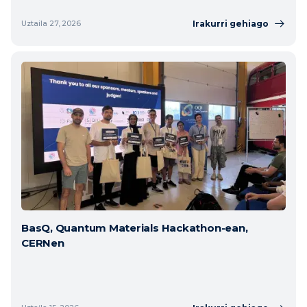
Irakurri gehiago
Uztaila 27, 2026
BasQ, Quantum Materials Hackathon-ean,
CERNen