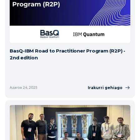
BasQ-IBM Road to Practitioner Program (R2P) -
2nd edition
Irakurri gehiago
Azaroa 24, 2025