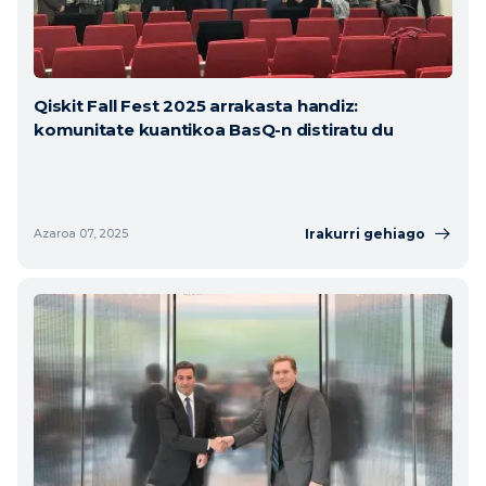
Qiskit Fall Fest 2025 arrakasta handiz:
komunitate kuantikoa BasQ-n distiratu du
Irakurri gehiago
Azaroa 07, 2025