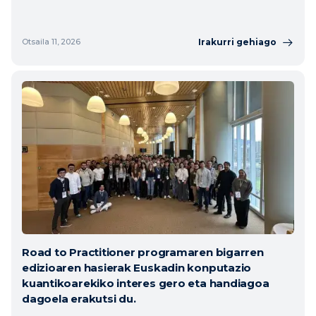
Irakurri gehiago
Otsaila 11, 2026
Road to Practitioner programaren bigarren
edizioaren hasierak Euskadin konputazio
kuantikoarekiko interes gero eta handiagoa
dagoela erakutsi du.