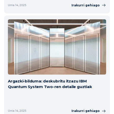
Irakurri gehiago
Urria 14, 2025
Argazki-bilduma: deskubritu itzazu IBM
Quantum System Two-ren detaile guztiak
Irakurri gehiago
Urria 14, 2025