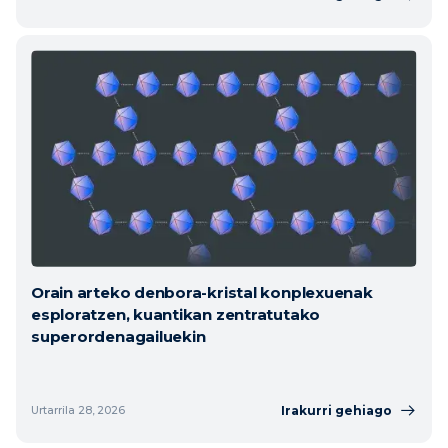
Orain arteko denbora-kristal konplexuenak
esploratzen, kuantikan zentratutako
superordenagailuekin
Irakurri gehiago
Urtarrila 28, 2026