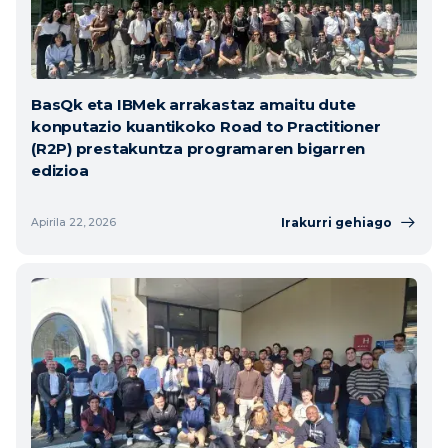
BasQk eta IBMek arrakastaz amaitu dute
konputazio kuantikoko Road to Practitioner
(R2P) prestakuntza programaren bigarren
edizioa
Irakurri gehiago
Apirila 22, 2026