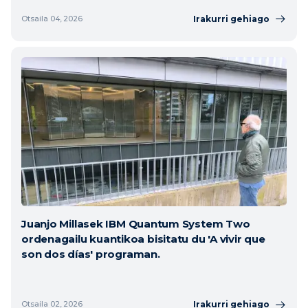
Irakurri gehiago
Otsaila 04, 2026
Juanjo Millasek IBM Quantum System Two
ordenagailu kuantikoa bisitatu du 'A vivir que
son dos días' programan.
Irakurri gehiago
Otsaila 02, 2026