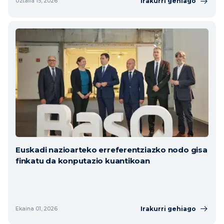
Irakurri gehiago
Uztaila 15, 2026
Euskadi nazioarteko erreferentziazko nodo gisa
finkatu da konputazio kuantikoan
Irakurri gehiago
Ekaina 01, 2026