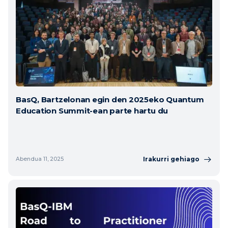
BasQ, Bartzelonan egin den 2025eko Quantum
Education Summit-ean parte hartu du
Irakurri gehiago
Abendua 11, 2025