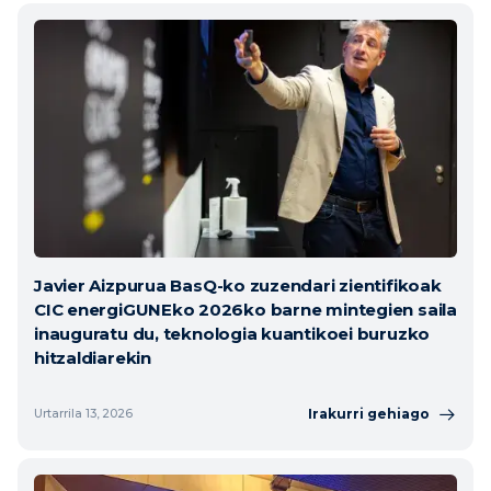
Javier Aizpurua BasQ-ko zuzendari zientifikoak
CIC energiGUNEko 2026ko barne mintegien saila
inauguratu du, teknologia kuantikoei buruzko
hitzaldiarekin
Irakurri gehiago
Urtarrila 13, 2026