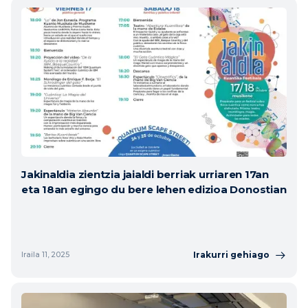
Jakinaldia zientzia jaialdi berriak urriaren 17an
eta 18an egingo du bere lehen edizioa Donostian
Irakurri gehiago
Iraila 11, 2025