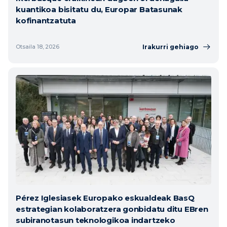
kuantikoa bisitatu du, Europar Batasunak
kofinantzatuta
Irakurri gehiago
Otsaila 18, 2026
Pérez Iglesiasek Europako eskualdeak BasQ
estrategian kolaboratzera gonbidatu ditu EBren
subiranotasun teknologikoa indartzeko