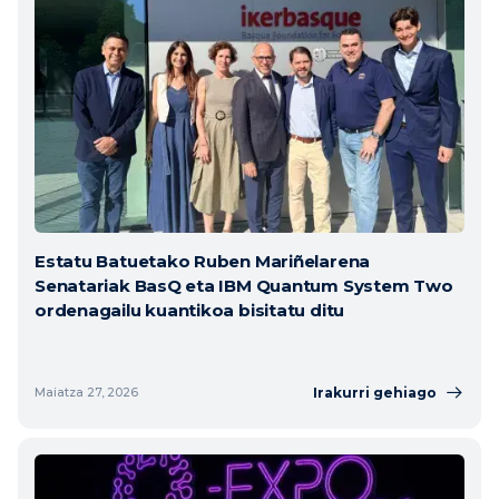
Estatu Batuetako Ruben Mariñelarena
Senatariak BasQ eta IBM Quantum System Two
ordenagailu kuantikoa bisitatu ditu
Irakurri gehiago
Maiatza 27, 2026