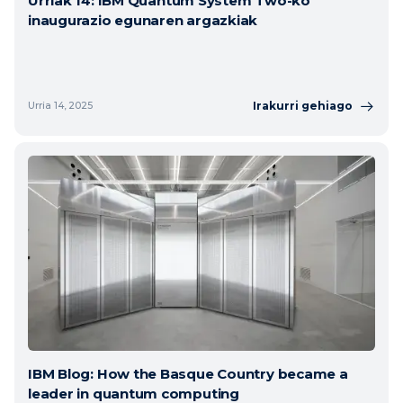
Urriak 14: IBM Quantum System Two-ko
inaugurazio egunaren argazkiak
Irakurri gehiago
Urria 14, 2025
IBM Blog: How the Basque Country became a
leader in quantum computing