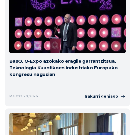
BasQ, Q-Expo azokako eragile garrantzitsua,
Teknologia Kuantikoen industriako Europako
kongresu nagusian
Irakurri gehiago
Maiatza 20, 2026