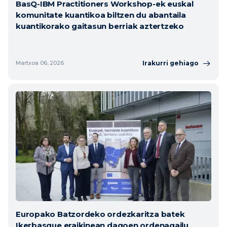
BasQ-IBM Practitioners Workshop-ek euskal
komunitate kuantikoa biltzen du abantaila
kuantikorako gaitasun berriak aztertzeko
Irakurri gehiago
Martxoa 06, 2026
Europako Batzordeko ordezkaritza batek
Ikerbasque eraikinean dagoen ordenagailu