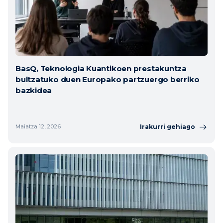
BasQ, Teknologia Kuantikoen prestakuntza
bultzatuko duen Europako partzuergo berriko
bazkidea
Irakurri gehiago
Maiatza 12, 2026