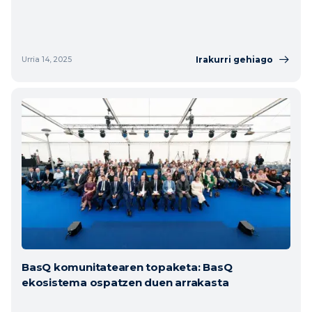
Irakurri gehiago
Urria 14, 2025
BasQ komunitatearen topaketa: BasQ
ekosistema ospatzen duen arrakasta