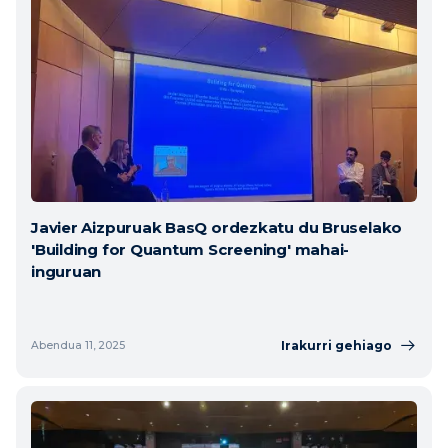
Javier Aizpuruak BasQ ordezkatu du Bruselako
'Building for Quantum Screening' mahai-
inguruan
Irakurri gehiago
Abendua 11, 2025