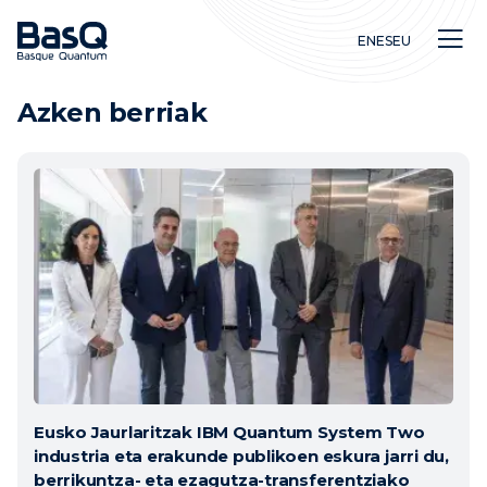
EN
ES
EU
Azken berriak
Ikerkuntza
Hezkuntza
Berrikuntza
Eusko Jaurlaritzak IBM Quantum System Two
industria eta erakunde publikoen eskura jarri du,
berrikuntza- eta ezagutza-transferentziako