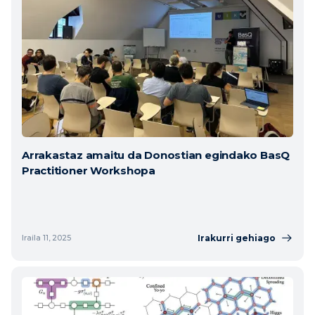
Arrakastaz amaitu da Donostian egindako BasQ
Practitioner Workshopa
Irakurri gehiago
Iraila 11, 2025