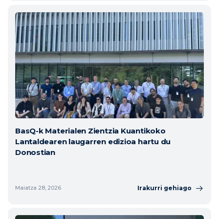
BasQ-k Materialen Zientzia Kuantikoko
Lantaldearen laugarren edizioa hartu du
Donostian
Irakurri gehiago
Maiatza 28, 2026