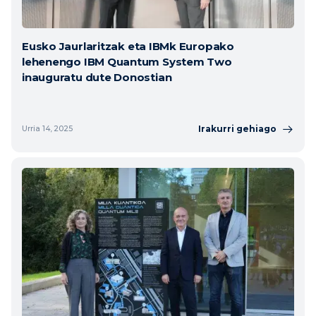
Eusko Jaurlaritzak eta IBMk Europako
lehenengo IBM Quantum System Two
inauguratu dute Donostian
Irakurri gehiago
Urria 14, 2025