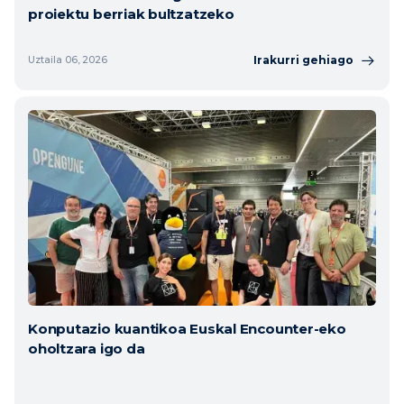
proiektu berriak bultzatzeko
Berriak
Irakurri gehiago
Uztaila 06, 2026
Ekitaldiak
Bideoak
Konputazio kuantikoa Euskal Encounter-eko
oholtzara igo da