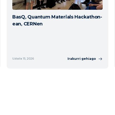
BasQ, Quantum Materials Hackathon-
ean, CERNen
Irakurri gehiago
Uztaila 15, 2026