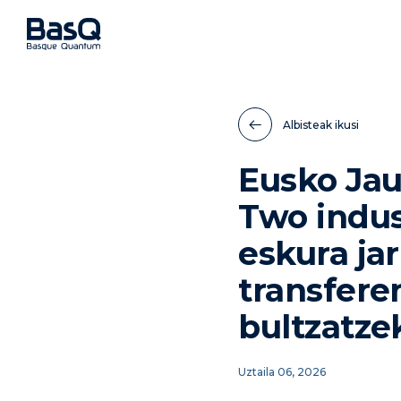
Albisteak ikusi
Eusko Ja
Two indus
eskura jar
transfere
bultzatze
Uztaila 06, 2026