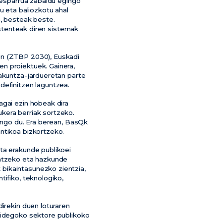
a-esparrua zabaldu egingo
u eta baliozkotu ahal
n, besteak beste.
sistenteak diren sistemak
en (ZTBP 2030), Euskadi
n proiektuek. Gainera,
takuntza-jardueretan parte
definitzen laguntzea.
agai ezin hobeak dira
kera berriak sortzeko.
dungo du. Era berean, BasQk
ntikoa bizkortzeko.
ta erakunde publikoei
ratzeko eta hazkunde
bikaintasunezko zientzia,
tifiko, teknologiko,
direkin duen loturaren
rkidegoko sektore publikoko