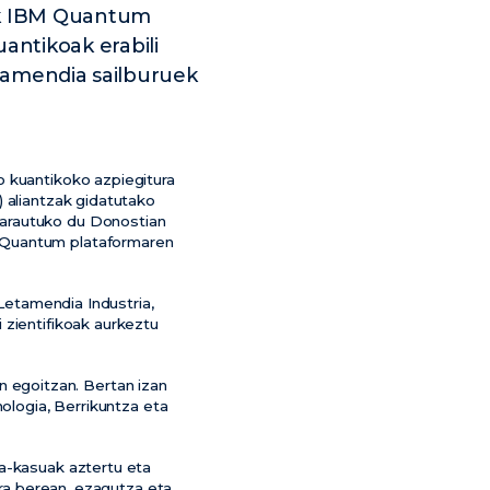
oek IBM Quantum
ntikoak erabili
etamendia sailburuek
o kuantikoko azpiegitura
 aliantzak gidatutako
 arautuko du Donostian
M Quantum plataformaren
 Letamendia Industria,
 zientifikoak aurkeztu
 egoitzan. Bertan izan
nologia, Berrikuntza eta
ra-kasuak aztertu eta
Era berean, ezagutza eta