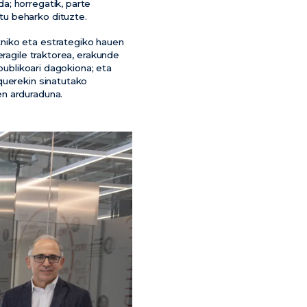
a; horregatik, parte
tu beharko dituzte.
niko eta estrategiko hauen
eragile traktorea, erakunde
publikoari dagokiona; eta
querekin sinatutako
en arduraduna.