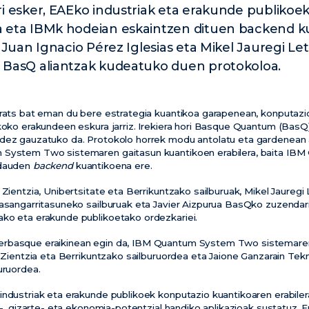
ri esker, EAEko industriak eta erakunde publik
 eta IBMk hodeian eskaintzen dituen backend kua
. Juan Ignacio Pérez Iglesias eta Mikel Jauregi L
 BasQ aliantzak kudeatuko duen protokoloa.
rrats bat eman du bere estrategia kuantikoa garapenean, konputazi
ikoko erakundeen eskura jarriz. Irekiera hori Basque Quantum (BasQ)
idez gauzatuko da. Protokolo horrek modu antolatu eta gardenean
 System Two sistemaren gaitasun kuantikoen erabilera, baita IB
 dauden
backend
kuantikoena ere.
 Zientzia, Unibertsitate eta Berrikuntzako sailburuak, Mikel Jauregi
Jasangarritasuneko sailburuak eta Javier Aizpurua BasQko zuzendari
ko eta erakunde publikoetako ordezkariei.
rbasque eraikinean egin da, IBM Quantum System Two sistemaren
s Zientzia eta Berrikuntzako sailburuordea eta Jaione Ganzarain Tek
uruordea.
industriak eta erakunde publikoek konputazio kuantikoaren erabile
ia-, gizarte- eta ekonomia-potentzial handiko aplikazioak sustatuz. 