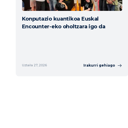
Konputazio kuantikoa Euskal
Encounter-eko oholtzara igo da
Irakurri gehiago
Uztaila 27, 2026