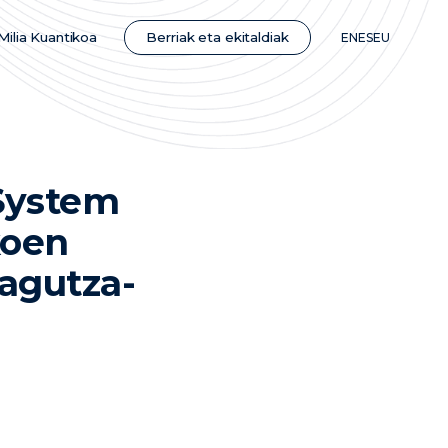
Berriak eta ekitaldiak
Milia Kuantikoa
EN
ES
EU
System
koen
zagutza-