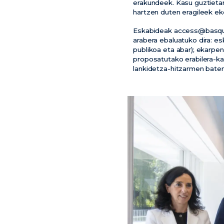
erakundeek. Kasu guztietan
hartzen duten eragileek e
Eskabideak access@basquequ
arabera ebaluatuko dira: es
publikoa eta abar); ekarpen
proposatutako erabilera-ka
lankidetza-hitzarmen baten