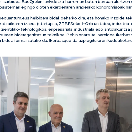
, sarbidea BasQrekin lankidetza-harreman baten barruan ulertzen d
kosistemari egingo dioten ekarpenaren araberako konpromisoak har
antum.eus helbidera bidali beharko dira, eta honako irizpide tek
katzailearen izaera (startup-a, ZTBESeko I+G+b unitatea, industria-
 zientifiko-teknologikoa, enpresariala, industriala edo antolakuntza 
suaren bideragarritasun teknikoa. Behin onartuta, sarbidea Ikerbas
 bidez formalizatuko da. Ikerbasque da azpiegituraren kudeaketar