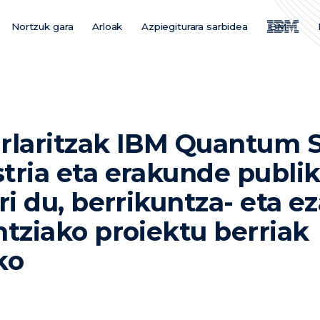
Nortzuk gara
Arloak
Azpiegiturara sarbidea
IBM
Main
Menu
ES
urlaritzak IBM Quantum 
tria eta erakunde publi
ri du, berrikuntza- eta e
ntziako proiektu berriak
ko