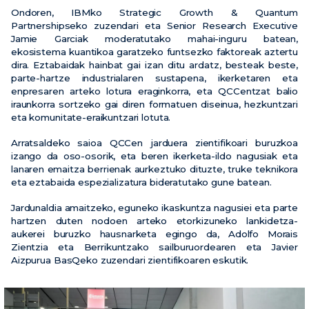
Ondoren, IBMko Strategic Growth & Quantum
Partnershipseko zuzendari eta Senior Research Executive
Jamie Garciak moderatutako mahai-inguru batean,
ekosistema kuantikoa garatzeko funtsezko faktoreak aztertu
dira. Eztabaidak hainbat gai izan ditu ardatz, besteak beste,
parte-hartze industrialaren sustapena, ikerketaren eta
enpresaren arteko lotura eraginkorra, eta QCCentzat balio
iraunkorra sortzeko gai diren formatuen diseinua, hezkuntzari
eta komunitate-eraikuntzari lotuta.
Arratsaldeko saioa QCCen jarduera zientifikoari buruzkoa
izango da oso-osorik, eta beren ikerketa-ildo nagusiak eta
lanaren emaitza berrienak aurkeztuko dituzte, truke teknikora
eta eztabaida espezializatura bideratutako gune batean.
Jardunaldia amaitzeko, eguneko ikaskuntza nagusiei eta parte
hartzen duten nodoen arteko etorkizuneko lankidetza-
aukerei buruzko hausnarketa egingo da, Adolfo Morais
Zientzia eta Berrikuntzako sailburuordearen eta Javier
Aizpurua BasQeko zuzendari zientifikoaren eskutik.