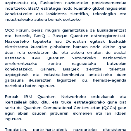
azpimarratu du, Euskadiren nazioarteko posizionamendua
indartzeko, BasQ estrategia nodo kuantiko global nagusiekin
konektatzeko eta lankidetza zientifiko, teknologiko eta
industrialerako aukera berriak sortzeko.
QCC Forum, beraz, mugarri garrantzitsua da Euskadirentzat
eta, bereziki, BasQ – Basque Quantum estrategiarentzat.
Nazioarteko topaketa hau Donostian egiteak Euskadik
ekosistema kuantiko globalaren barruan nodo aktibo gisa
duen rola sendotzen du, eta aukera ematen du euskal
estrategia IBM Quantum Networkeko nazioarteko
erreferentziazko zentro nagusietako batzuekin
konektatzeko. Gainera, BasQek zientzia, talentua,
azpiegiturak eta industria-berrikuntza antolatzeko duen
gaitasuna ikusarazten laguntzen du, herrialde-agenda
partekatu baten inguruan.
Foroak IBM Quantum Networkeko ordezkariak eta
ikertzaileak bildu ditu, eta truke estrategikorako gune bat
sortu du Quantum Computational Centers-etan (QCCs) gaur
egun abian dauden jardueren, ekimenen eta lan ildoen
inguruan.
Topaketan, parte-hartzaileek nazioarteko ekosistema