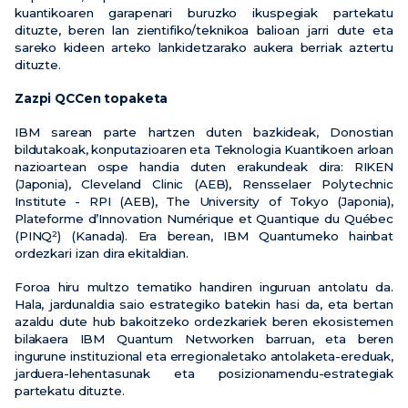
kuantikoaren garapenari buruzko ikuspegiak partekatu
dituzte, beren lan zientifiko/teknikoa balioan jarri dute eta
sareko kideen arteko lankidetzarako aukera berriak aztertu
dituzte.
Zazpi QCCen topaketa
IBM sarean parte hartzen duten bazkideak, Donostian
bildutakoak, konputazioaren eta Teknologia Kuantikoen arloan
nazioartean ospe handia duten erakundeak dira: RIKEN
(Japonia), Cleveland Clinic (AEB), Rensselaer Polytechnic
Institute - RPI (AEB), The University of Tokyo (Japonia),
Plateforme d’Innovation Numérique et Quantique du Québec
(PINQ²) (Kanada). Era berean, IBM Quantumeko hainbat
ordezkari izan dira ekitaldian.
Foroa hiru multzo tematiko handiren inguruan antolatu da.
Hala, jardunaldia saio estrategiko batekin hasi da, eta bertan
azaldu dute hub bakoitzeko ordezkariek beren ekosistemen
bilakaera IBM Quantum Networken barruan, eta beren
ingurune instituzional eta erregionaletako antolaketa-ereduak,
jarduera-lehentasunak eta posizionamendu-estrategiak
partekatu dituzte.