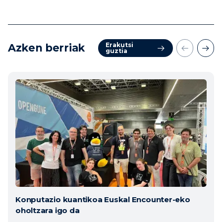
Erakutsi
Azken berriak
guztia
Konputazio kuantikoa Euskal Encounter-eko
oholtzara igo da