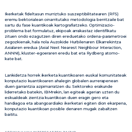
Ikerketak fideltasun murriztuko suszeptibilitatearen (RFS)
eremu bektorialean oinarritutako metodologia berritzaile bat
sartu du fase kuantikoak kartografiatzeko. Optimizazio-
problema bat formulatuz, ekipoak arrakastaz identifikatu
zituen ondo ezagutzen diren ereduetako ordena-parametroei
zegozkienak, hala nola Auzokide Hurbilenaren Elkarrekintza
Axialaren eredua (Axial Next Nearest Neighbour Interaction,
ANNNI), kluster-egoeraren eredu bat eta Rydberg atomo-
kate bat.
Lankidetza horrek ikerketa kuantikoaren euskal komunitateak
konputazio kuantikoaren ahalegin globalen aurrerapenean
duen garrantzia azpimarratzen du. Sektoreko erakunde
liderretako batekin, IBMrekin, lan egiteak agerian uzten du
eskualdeak zientzia kuantikoan duen eragin gero eta
handiagoa eta abangoardiako ikerketari egiten dion ekarpena,
konputazio kuantikoan posible denaren mugak zabaltzen
baititu.