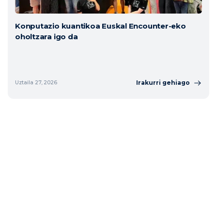
Konputazio kuantikoa Euskal Encounter-eko
oholtzara igo da
Irakurri gehiago
Uztaila 27, 2026