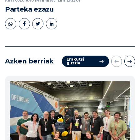
ARTIKULU HAU INTERESATZEN ZAIZU?
Parteka ezazu
Erakutsi
Azken berriak
guztia