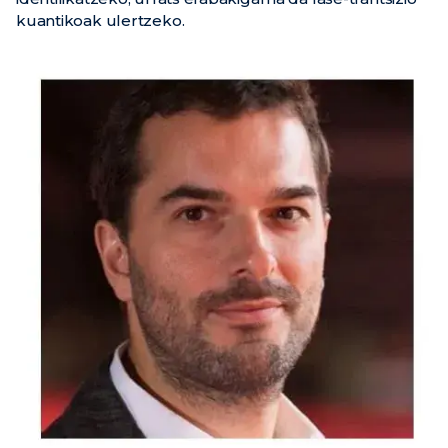
kuantikoak ulertzeko.
Berriak
Ekitaldiak
Bideoak