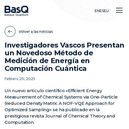
EN
ES
EU
Volver a las noticias
Investigadores Vascos Presentan
un Novedoso Método de
Investigación
Medición de Energía en
Educación
Computación Cuántica
Innovación
Febrero 20, 2025
Un nuevo artículo científico «Efficient Energy
Measurement of Chemical Systems via One-Particle
Reduced Density Matrix: A NOF-VQE Approach for
Optimized Sampling» se ha publicado en la
prestigiosa revista Journal of Chemical Theory and
Computation.