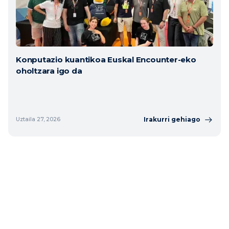
Konputazio kuantikoa Euskal Encounter-eko
oholtzara igo da
Irakurri gehiago
Uztaila 27, 2026