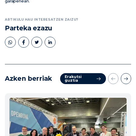
garapenean.
ARTIKULU HAU INTERESATZEN ZAIZU?
Parteka ezazu
Erakutsi
Azken berriak
guztia