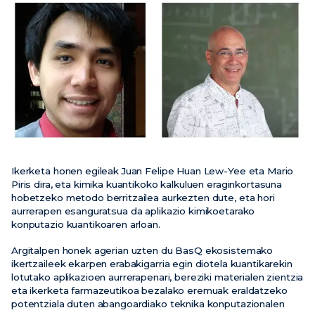
Berriak
Ekitaldiak
Bideoak
Ikerketa honen egileak Juan Felipe Huan Lew-Yee eta Mario
Piris dira, eta kimika kuantikoko kalkuluen eraginkortasuna
hobetzeko metodo berritzailea aurkezten dute, eta hori
aurrerapen esanguratsua da aplikazio kimikoetarako
konputazio kuantikoaren arloan.
Argitalpen honek agerian uzten du BasQ ekosistemako
ikertzaileek ekarpen erabakigarria egin diotela kuantikarekin
lotutako aplikazioen aurrerapenari, bereziki materialen zientzia
eta ikerketa farmazeutikoa bezalako eremuak eraldatzeko
potentziala duten abangoardiako teknika konputazionalen