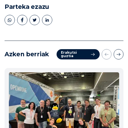
Parteka ezazu
Erakutsi
Azken berriak
guztia