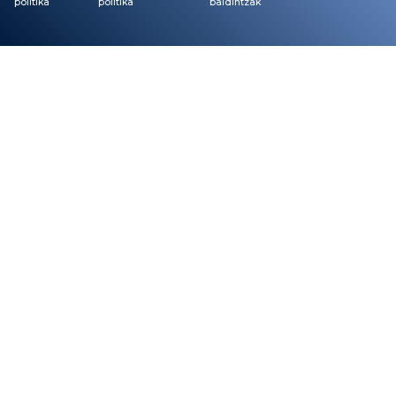
politika
politika
baldintzak