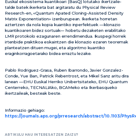
Euskal ekosistema kuantikoari (BasQ) lotutako ikertzaile-
talde batek ikerketa bat argitaratu du Physical Review
Research-en, «Quantum Apated Cloning-Assisted Density
Matrix Exponentiation» izenburupean. Ikerketa horretan
aztertzen da nola kopia kuantiko inperfektuek —klonazio
kuantikoaren bidez sortuak— hobetu dezaketen erabilitako
LMR protokolo ezagunaren errendimendua. Ikuspegi horrek
irtenbide praktikoa eskaintzen die klonazio ezaren teoremak
planteatzen dituen mugei, eta algoritmo kuantiko
eraginkorragoetarako bidea erraztu lezake.
Pablo Rodriguez-Grasa, Ruben Ibarrondo, Javier Gonzalez-
Conde, Yue Ban, Patrick Rebentrost, eta Mikel Sanz aritu dira
lanean —EHU Euskal Herriko Unibertsitateko, EHU Quantum
Centerreko, TECNALIAko, BCAMeko eta Ikerbasqueko
ikertzaileak, besteak beste.
Informazio gehiago: ​
https://journals.aps.org/prresearch/abstract/10.1103/Ph
ARTIKULU HAU INTERESATZEN ZAIZU?