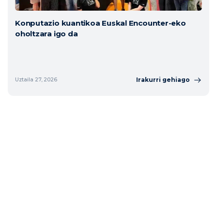
Konputazio kuantikoa Euskal Encounter-eko
oholtzara igo da
Irakurri gehiago
Uztaila 27, 2026