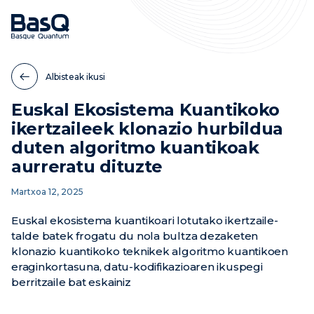
Albisteak ikusi
Euskal Ekosistema Kuantikoko
ikertzaileek klonazio hurbildua
duten algoritmo kuantikoak
aurreratu dituzte
Martxoa 12, 2025
Euskal ekosistema kuantikoari lotutako ikertzaile-
talde batek frogatu du nola bultza dezaketen
klonazio kuantikoko teknikek algoritmo kuantikoen
eraginkortasuna, datu-kodifikazioaren ikuspegi
berritzaile bat eskainiz