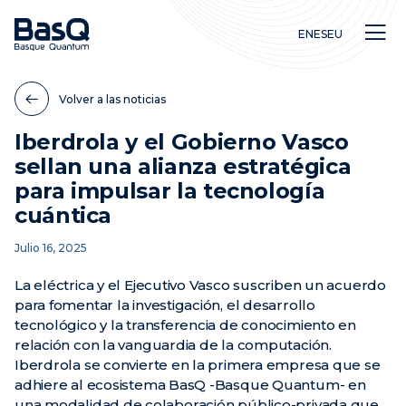
EN
ES
EU
Volver a las noticias
Iberdrola y el Gobierno Vasco
sellan una alianza estratégica
Investigación
para impulsar la tecnología
Educación
cuántica
Innovación
Julio 16, 2025
La eléctrica y el Ejecutivo Vasco suscriben un acuerdo
para fomentar la investigación, el desarrollo
tecnológico y la transferencia de conocimiento en
relación con la vanguardia de la computación.
Iberdrola se convierte en la primera empresa que se
adhiere al ecosistema BasQ -Basque Quantum- en
una modalidad de colaboración público-privada que