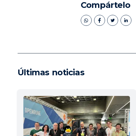
Compártelo
book
twitter
linkedin
Últimas noticias