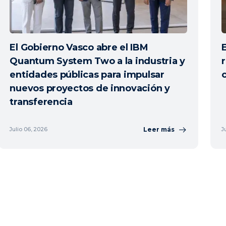
El Gobierno Vasco abre el IBM
Quantum System Two a la industria y
entidades públicas para impulsar
nuevos proyectos de innovación y
transferencia
Leer más
Julio 06, 2026
J