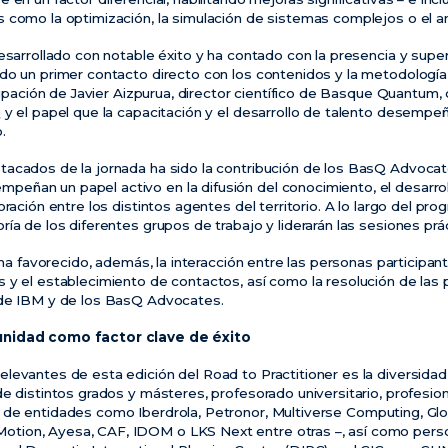
 como la optimización, la simulación de sistemas complejos o el a
desarrollado con notable éxito y ha contado con la presencia y sup
do un primer contacto directo con los contenidos y la metodología
icipación de Javier Aizpurua, director científico de Basque Quantum,
 y el papel que la capacitación y el desarrollo de talento desempeñ
.
tacados de la jornada ha sido la contribución de los BasQ Advoca
ñan un papel activo en la difusión del conocimiento, el desarroll
oración entre los distintos agentes del territorio. A lo largo del p
ía de los diferentes grupos de trabajo y liderarán las sesiones prá
 ha favorecido, además, la interacción entre las personas participante
 y el establecimiento de contactos, así como la resolución de las p
 de IBM y de los BasQ Advocates.
unidad como factor clave de éxito
levantes de esta edición del Road to Practitioner es la diversidad
de distintos grados y másteres, profesorado universitario, profesio
de entidades como Iberdrola, Petronor, Multiverse Computing, Gl
ion, Ayesa, CAF, IDOM o LKS Next entre otras –, así como perso