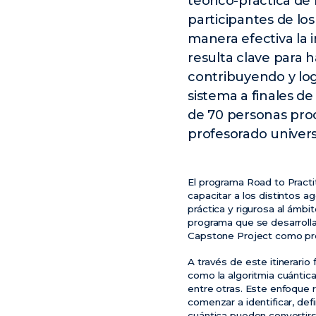
teórico-práctica de
participantes de lo
manera efectiva la 
resulta clave para 
contribuyendo y logr
sistema a finales d
de 70 personas proc
profesorado universi
El programa Road to Practi
capacitar a los distintos 
práctica y rigurosa al ámbi
programa que se desarrolla
Capstone Project como pro
A través de este itinerario
como la algoritmia cuántica
entre otras. Este enfoque 
comenzar a identificar, de
cuántica pueden convertirse