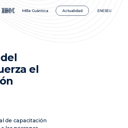
Actualidad
IBM
Milla Cuántica
EN
ES
EU
 del
uerza el
ión
al de capacitación