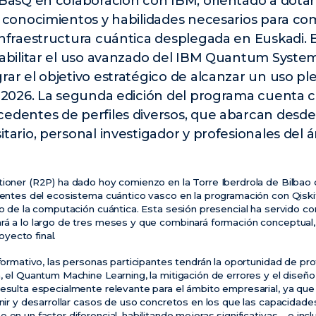
 BasQ en colaboración con IBM, orientado a dotar
s conocimientos y habilidades necesarios para com
infraestructura cuántica desplegada en Euskadi. 
habilitar el uso avanzado del IBM Quantum Syst
ar el objetivo estratégico de alcanzar un uso plen
e 2026. La segunda edición del programa cuenta c
edentes de perfiles diversos, que abarcan desde
tario, personal investigador y profesionales del 
tioner (R2P) ha dado hoy comienzo en la Torre Iberdrola de Bilbao 
agentes del ecosistema cuántico vasco en la programación con Qisk
to de la computación cuántica. Esta sesión presencial ha servido c
rá a lo largo de tres meses y que combinará formación conceptual, 
yecto final.
 formativo, las personas participantes tendrán la oportunidad de pr
, el Quantum Machine Learning, la mitigación de errores y el diseño 
resulta especialmente relevante para el ámbito empresarial, ya qu
finir y desarrollar casos de uso concretos en los que las capacidad
 en un factor diferencial, habilitando mejoras significativas – e in