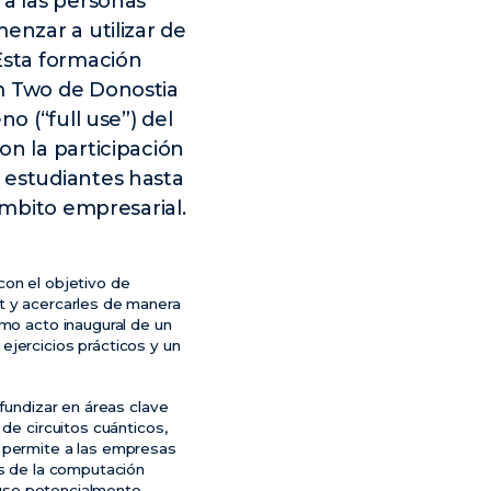
 a las personas
enzar a utilizar de
Esta formación
em Two de Donostia
o (“full use”) del
on la participación
 estudiantes hasta
ámbito empresarial.
con el objetivo de
it y acercarles de manera
omo acto inaugural de un
ejercicios prácticos y un
ofundizar en áreas clave
de circuitos cuánticos,
e permite a las empresas
es de la computación
cluso potencialmente