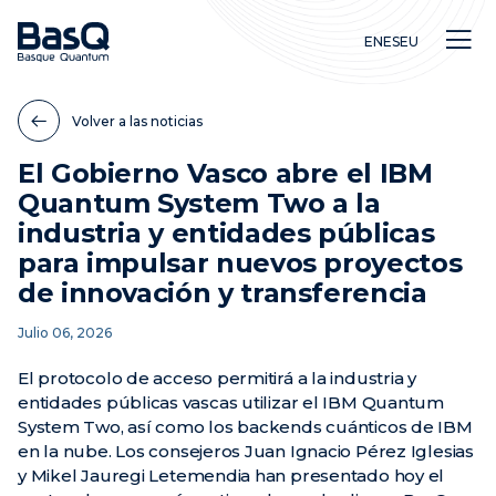
EN
ES
EU
Volver a las noticias
El Gobierno Vasco abre el IBM
Quantum System Two a la
Investigación
industria y entidades públicas
Educación
para impulsar nuevos proyectos
Innovación
de innovación y transferencia
Julio 06, 2026
El protocolo de acceso permitirá a la industria y
entidades públicas vascas utilizar el IBM Quantum
System Two, así como los backends cuánticos de IBM
en la nube. Los consejeros Juan Ignacio Pérez Iglesias
y Mikel Jauregi Letemendia han presentado hoy el