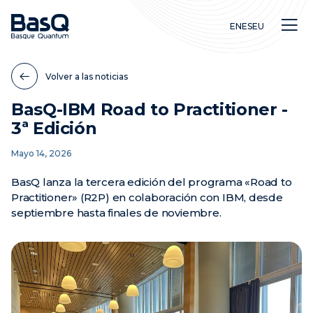
EN
ES
EU
Volver a las noticias
BasQ-IBM Road to Practitioner -
3ª Edición
Investigación
Mayo 14, 2026
Educación
Innovación
BasQ lanza la tercera edición del programa «Road to
Practitioner» (R2P) en colaboración con IBM, desde
septiembre hasta finales de noviembre.