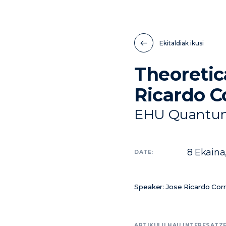
Ekitaldiak ikusi
Theoretic
Ricardo C
EHU Quantum
8
Ekaina
DATE:
Speaker: Jose Ricardo Corr
ARTIKULU HAU INTERESATZE