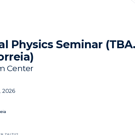
al Physics Seminar (TBA.
orreia)
 Center
, 2026
eia
N ZAIZU?