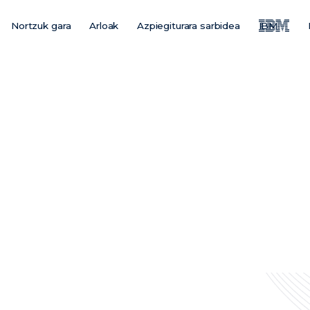
Nortzuk gara
Arloak
Azpiegiturara sarbidea
IBM
Main
Menu
ES