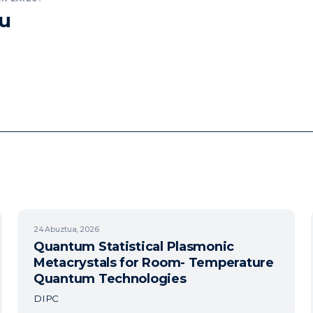
zu
24
Abuztua, 2026
Quantum Statistical Plasmonic
Metacrystals for Room- Temperature
Quantum Technologies
DIPC