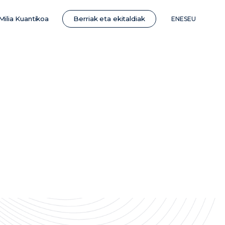
Berriak eta ekitaldiak
Milia Kuantikoa
EN
ES
EU