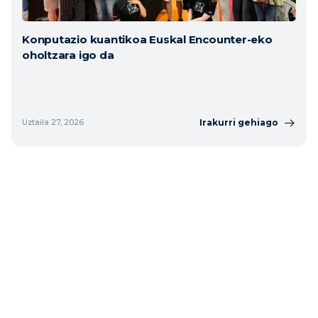
Konputazio kuantikoa Euskal Encounter-eko
oholtzara igo da
Irakurri gehiago
Uztaila 27, 2026