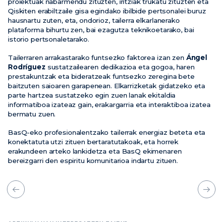
proiektuak nabarmendu zituzten, iritziak trukatu zituzten eta
Qiskiten erabiltzaile gisa egindako ibilbide pertsonalei buruz
hausnartu zuten, eta, ondorioz, tailerra elkarlanerako
plataforma bihurtu zen, bai ezagutza teknikoetarako, bai
istorio pertsonaletarako.
Tailerraren arrakastarako funtsezko faktorea izan zen
Ángel
Rodríguez
sustatzailearen dedikazioa eta gogoa, haren
prestakuntzak eta bideratzeak funtsezko zeregina bete
baitzuten saioaren garapenean. Elkarrizketak gidatzeko eta
parte hartzea sustatzeko egin zuen lanak ekitaldia
informatiboa izateaz gain, erakargarria eta interaktiboa izatea
bermatu zuen.
BasQ-eko profesionalentzako tailerrak energiaz beteta eta
konektatuta utzi zituen bertaratutakoak, eta horrek
erakundeen arteko lankidetza eta BasQ ekimenaren
bereizgarri den espiritu komunitarioa indartu zituen.