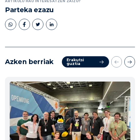
ARTIKULU HAU INTERESATZEN ZAIZU?
Parteka ezazu
Erakutsi
Azken berriak
guztia