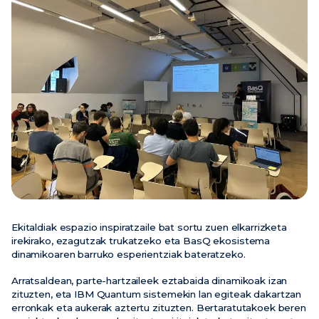
Berriak
Ekitaldiak
Bideoak
Ekitaldiak espazio inspiratzaile bat sortu zuen elkarrizketa
irekirako, ezagutzak trukatzeko eta BasQ ekosistema
dinamikoaren barruko esperientziak bateratzeko.
Arratsaldean, parte-hartzaileek eztabaida dinamikoak izan
zituzten, eta IBM Quantum sistemekin lan egiteak dakartzan
erronkak eta aukerak aztertu zituzten. Bertaratutakoek beren