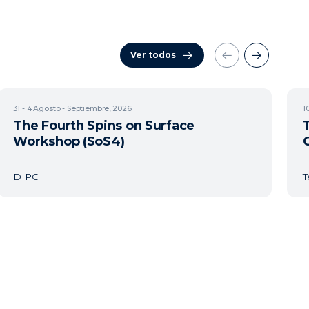
Ver todos
31 - 4
Agosto - Septiembre, 2026
1
The Fourth Spins on Surface
Workshop (SoS4)
DIPC
T