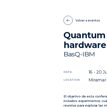
Volver a eventos
Quantum a
hardware
BasQ-IBM
16 - 20
J
DATE:
Miramar 
LOCATION:
El objetivo de esta confer
incluidos experimentos cuá
reunirse para explorar las 