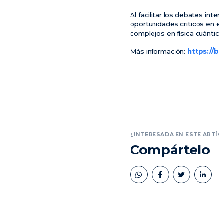
Al facilitar los debates int
oportunidades críticos en 
complejos en física cuántic
Más información:
https://
¿INTERESADA EN ESTE ARTÍ
Compártelo
book
twitter
linkedin