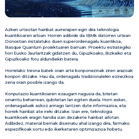
Azken urteotan hainbat aurrerapen egin dira teknologia
kuantikoaren arloan. Horren adibide da IBMk datorren urtean
Donostian instalatuko duen superordenagailu kuantikoa,
Basque Quantum proiektuaren barruan. Proiektu estrategiko
hori Eusko Jaurlaritzak gidatzen du, Gipuzkoako, Bizkaiko eta
Gipuzkoako foru aldundiekin batera.
Horrelako tresna batek orain arte konponezinak ziren arazoak
konpon ditzake. Hau da, ordenagailu tradizionalekin ezinezkoa
zena orain posible izango da.
Konputazio kuantikoaren ezaugarri nagusia da, bitetan
oinarritu beharrean, qubitetan lan egiten duela. Horri esker,
ordenagailuek askoz arinago lantzen dute informazioa, eta
horrek hainbat ate ireki ditzake. Izan ere, teknologia
kuantikoek eragin handia izan dezakete hainbat arlotan.
Adibidez, material berriak diseinatu ahal izango dira, farmako
espezifikoak sortu edo ikerketaren optimizazioa hobetu.