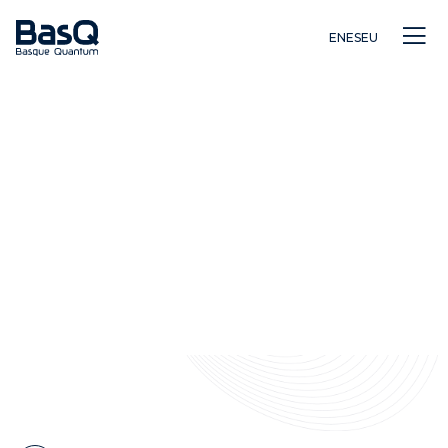
EN
ES
EU
Ikerkuntza
Hezkuntza
Berrikuntza