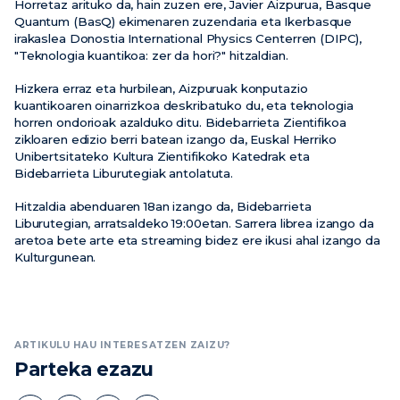
Horretaz arituko da, hain zuzen ere, Javier Aizpurua, Basque
Quantum (BasQ) ekimenaren zuzendaria eta Ikerbasque
irakaslea Donostia International Physics Centerren (DIPC),
"Teknologia kuantikoa: zer da hori?" hitzaldian.
Hizkera erraz eta hurbilean, Aizpuruak konputazio
kuantikoaren oinarrizkoa deskribatuko du, eta teknologia
horren ondorioak azalduko ditu. Bidebarrieta Zientifikoa
zikloaren edizio berri batean izango da, Euskal Herriko
Unibertsitateko Kultura Zientifikoko Katedrak eta
Bidebarrieta Liburutegiak antolatuta.
Hitzaldia abenduaren 18an izango da, Bidebarrieta
Liburutegian, arratsaldeko 19:00etan. Sarrera librea izango da
aretoa bete arte eta streaming bidez ere ikusi ahal izango da
Kulturgunean.
ARTIKULU HAU INTERESATZEN ZAIZU?
Parteka ezazu