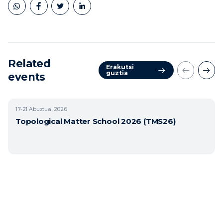
Related
Erakutsi
guztia
events
17-21
Abuztua, 2026
Topological Matter School 2026 (TMS26)