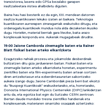
transistorea, laserra edo GPSa bezalako garapen
iraultzaileetara iristea ahalbidetu diguten.
Baina hau hasi besterik ez da egin, XXI. mendean datorren
iraultza kuantikoaren lekuko izaten ari baikara. Teknologia
kuantikoaren aurrerapen zirraragarriak erakutsiko ditugu, eta
ordenagailu kuantikoek mundua nola alda dezaketen ikusiko
dugu. Horiekin, material berriak gara litezke, baita arazo
konplexuak konpondu ere. Aukerak mugagabeak dirudite.
19:00 Jaione Camborda zinemagile baten eta Rainer
Blatt fisikari baten arteko elkarrizketa
Ezagutzeko nahiak prozesu eta jokamolde desberdinak
bultzatzen ditu giza jardueraren baitan. Fisikari baten eta
zinemagile baten arteko elkarrizketa honetan, esperimentu
zientifiko baten eta film-esperimentu baten artean sortzen
diren antzekotasun eta ezberdintasunetan sakontzeko
aukera izango dugu. Jaione Cambordak pieza berri bat ekoitzi
du "Ikuspegi Kuantikoak" erakusketarako, eta, horretarako,
Donostia International Physics Centerrekin (DIPC) lankidetzan
aritu da, eta egoitza bat egin du Suitzako CERN zentroan.
Bertan daude munduko tresna zientifiko handienak eta
konplexuenak, materiaren oinarrizko osagaiak aztertzeko: