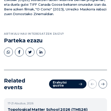
eta duela gutxi TIFF Canada Goose bekaren onuradun izan da.
Bere azken filmak, "O Corno" (2023), Urrezko Maskorra irabazi
zuen Donostiako Zinemaldian.
ARTIKULU HAU INTERESATZEN ZAIZU?
Parteka ezazu
Related
Erakutsi
guztia
events
17-21
Abuztua, 2026
Topological Matter School 2026 (TMS26)