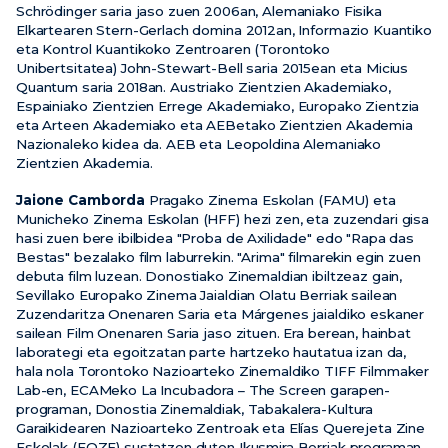
Schrödinger saria jaso zuen 2006an, Alemaniako Fisika
Elkartearen Stern-Gerlach domina 2012an, Informazio Kuantiko
eta Kontrol Kuantikoko Zentroaren (Torontoko
Unibertsitatea) John-Stewart-Bell saria 2015ean eta Micius
Quantum saria 2018an. Austriako Zientzien Akademiako,
Espainiako Zientzien Errege Akademiako, Europako Zientzia
eta Arteen Akademiako eta AEBetako Zientzien Akademia
Nazionaleko kidea da. AEB eta Leopoldina Alemaniako
Zientzien Akademia.
Jaione Camborda
Pragako Zinema Eskolan (FAMU) eta
Municheko Zinema Eskolan (HFF) hezi zen, eta zuzendari gisa
hasi zuen bere ibilbidea "Proba de Axilidade" edo "Rapa das
Bestas" bezalako film laburrekin. "Arima" filmarekin egin zuen
debuta film luzean. Donostiako Zinemaldian ibiltzeaz gain,
Sevillako Europako Zinema Jaialdian Olatu Berriak sailean
Zuzendaritza Onenaren Saria eta Márgenes jaialdiko eskaner
sailean Film Onenaren Saria jaso zituen. Era berean, hainbat
laborategi eta egoitzatan parte hartzeko hautatua izan da,
hala nola Torontoko Nazioarteko Zinemaldiko TIFF Filmmaker
Lab-en, ECAMeko La Incubadora – The Screen garapen-
programan, Donostia Zinemaldiak, Tabakalera-Kultura
Garaikidearen Nazioarteko Zentroak eta Elías Querejeta Zine
Eskolak (EQZE) sustatzen duten Ikusmira Berriak programan,