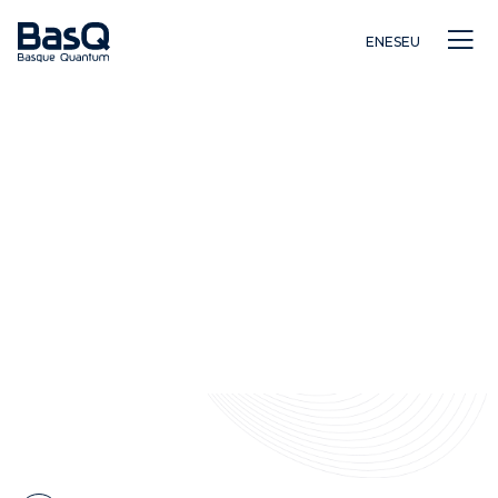
EN
ES
EU
Ikerkuntza
Hezkuntza
Berrikuntza