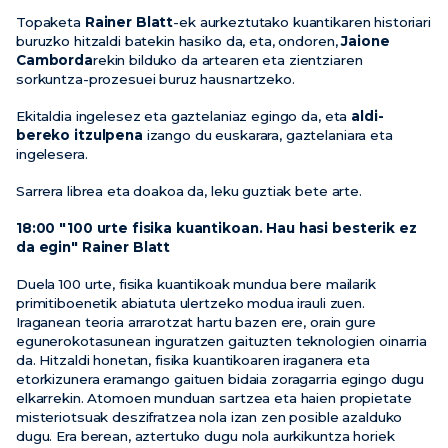
Topaketa
Rainer Blatt
-ek aurkeztutako kuantikaren historiari
buruzko hitzaldi batekin hasiko da, eta, ondoren,
Jaione
Camborda
rekin bilduko da artearen eta zientziaren
sorkuntza-prozesuei buruz hausnartzeko.
Ekitaldia ingelesez eta gaztelaniaz egingo da, eta
aldi-
bereko itzulpena
izango du euskarara, gaztelaniara eta
ingelesera.
Sarrera librea eta doakoa da, leku guztiak bete arte.
18:00 "100 urte fisika kuantikoan. Hau hasi besterik ez
da egin" Rainer Blatt
Duela 100 urte, fisika kuantikoak mundua bere mailarik
primitiboenetik abiatuta ulertzeko modua irauli zuen.
Iraganean teoria arrarotzat hartu bazen ere, orain gure
egunerokotasunean inguratzen gaituzten teknologien oinarria
da. Hitzaldi honetan, fisika kuantikoaren iraganera eta
etorkizunera eramango gaituen bidaia zoragarria egingo dugu
elkarrekin. Atomoen munduan sartzea eta haien propietate
misteriotsuak deszifratzea nola izan zen posible azalduko
dugu. Era berean, aztertuko dugu nola aurkikuntza horiek