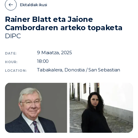
Ekitaldiak ikusi
Berriak
Rainer Blatt eta Jaione
Ekitaldiak
Cambordaren arteko topaketa
Bideoak
DIPC
9
Maiatza, 2025
DATE:
18:00
HOUR:
Tabakalera, Donostia / San Sebastian
LOCATION: