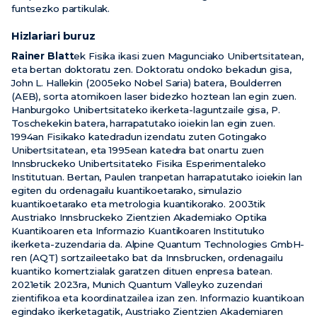
funtsezko partikulak.
Hizlariari buruz
Rainer Blatt
ek Fisika ikasi zuen Magunciako Unibertsitatean,
eta bertan doktoratu zen. Doktoratu ondoko bekadun gisa,
John L. Hallekin (2005eko Nobel Saria) batera, Boulderren
(AEB), sorta atomikoen laser bidezko hoztean lan egin zuen.
Hanburgoko Unibertsitateko ikerketa-laguntzaile gisa, P.
Toschekekin batera, harrapatutako ioiekin lan egin zuen.
1994an Fisikako katedradun izendatu zuten Gotingako
Unibertsitatean, eta 1995ean katedra bat onartu zuen
Innsbruckeko Unibertsitateko Fisika Esperimentaleko
Institutuan. Bertan, Paulen tranpetan harrapatutako ioiekin lan
egiten du ordenagailu kuantikoetarako, simulazio
kuantikoetarako eta metrologia kuantikorako. 2003tik
Austriako Innsbruckeko Zientzien Akademiako Optika
Kuantikoaren eta Informazio Kuantikoaren Institutuko
ikerketa-zuzendaria da. Alpine Quantum Technologies GmbH-
ren (AQT) sortzaileetako bat da Innsbrucken, ordenagailu
kuantiko komertzialak garatzen dituen enpresa batean.
2021etik 2023ra, Munich Quantum Valleyko zuzendari
zientifikoa eta koordinatzailea izan zen. Informazio kuantikoan
egindako ikerketagatik, Austriako Zientzien Akademiaren