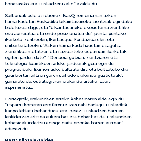
honetarako eta Euskadirentzako” azaldu du.
Sailburuak adierazi duenez, BasQ-ren oinarrian azken
hamarkadetan Euskadiko bikaintasuneko zientziak egindako
bide luzea dago, eta “bikaintasuneko ekosistema zientifiko
oso aurreratua eta ondo posizionatua du”, punta-puntako
ikerketa-zentroekin, Ikerbasque Fundazioarekin eta
unibertsitateekin. “Azken hamarkada hauetan ezagutza
zientifikoa metatzen eta nazioarteko esparruan ikerketak
egiten jardun dute”. “Denbora gutxian, zientziaren eta
teknologia kuantikoen arloko jarduerak gora egin du
progresiboki. Ekimen asko bultzatu dira eta bultzatuko dira
gaur bertan biltzen garen sail edo erakunde guztietatik”,
gaineratu du, estrategiaren erakunde arteko izaera
azpimarratuz.
Horregatik, erakundeen arteko kohesioaren alde egin du.
“Esparru horretan erreferente izan nahi badugu, Euskaditik
kanpo lehiatu behar dugu, eta, beraz, Euskadiren barruan
lankidetzan aritzea aukera bat eta behar bat da. Erakundeen
kohesioak indartsu egingo gaitu erronka horren aurrean”,
adierazi du.
BasQ pilotaje-taldea