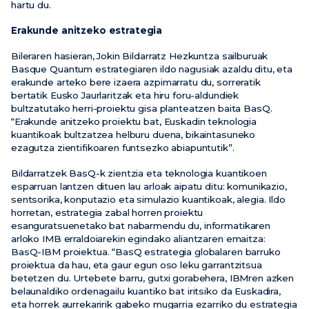
hartu du.
Erakunde anitzeko estrategia
Bileraren hasieran, Jokin Bildarratz Hezkuntza sailburuak
Basque Quantum estrategiaren ildo nagusiak azaldu ditu, eta
erakunde arteko bere izaera azpimarratu du, sorreratik
bertatik Eusko Jaurlaritzak eta hiru foru-aldundiek
bultzatutako herri-proiektu gisa planteatzen baita BasQ.
“Erakunde anitzeko proiektu bat, Euskadin teknologia
kuantikoak bultzatzea helburu duena, bikaintasuneko
ezagutza zientifikoaren funtsezko abiapuntutik”.
Bildarratzek BasQ-k zientzia eta teknologia kuantikoen
esparruan lantzen dituen lau arloak aipatu ditu: komunikazio,
sentsorika, konputazio eta simulazio kuantikoak, alegia. Ildo
horretan, estrategia zabal horren proiektu
esanguratsuenetako bat nabarmendu du, informatikaren
arloko IMB erraldoiarekin egindako aliantzaren emaitza:
BasQ-IBM proiektua. “BasQ estrategia globalaren barruko
proiektua da hau, eta gaur egun oso leku garrantzitsua
betetzen du. Urtebete barru, gutxi gorabehera, IBMren azken
belaunaldiko ordenagailu kuantiko bat iritsiko da Euskadira,
eta horrek aurrekaririk gabeko mugarria ezarriko du estrategia