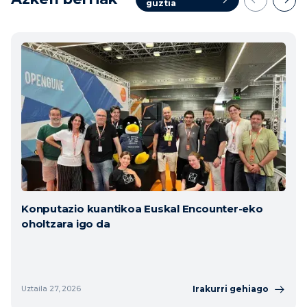
guztia
Konputazio kuantikoa Euskal Encounter-eko
oholtzara igo da
Irakurri gehiago
Uztaila 27, 2026