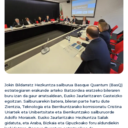
Berriak
Ekitaldiak
Bideoak
Jokin Bildarratz Hezkuntza sailburua Basque Quantum (BasQ)
estrategiaren erakunde arteko Batzordea eratzeko bileraren
buru izan da gaur arratsaldean, Eusko Jaurlaritzaren Gasteizko
egoitzan. Sailburuarekin batera, bileran parte hartu dute
Zientzia, Teknologia eta Berrikuntzarako komisionatu Cristina
Uriartek eta Unibertsitate eta Berrikuntzako sailburuorde
Adolfo Moraisek. Eusko Jaurlaritzako Hezkuntza Sailak
gidatuta, eta Araba, Bizkaia eta Gipuzkoako foru aldundiekin