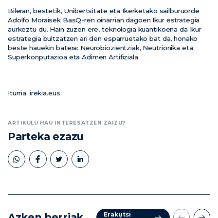
Bileran, bestetik, Unibertsitate eta Ikerketako sailburuorde
Adolfo Moraisek BasQ-ren oinarrian dagoen Ikur estrategia
aurkeztu du. Hain zuzen ere, teknologia kuantikoena da Ikur
estrategia bultzatzen ari den esparruetako bat da, honako
beste hauekin batera: Neurobiozientziak, Neutrionika eta
Superkonputazioa eta Adimen Artifiziala.
Iturria: irekia.eus
ARTIKULU HAU INTERESATZEN ZAIZU?
Parteka ezazu
Erakutsi
Azken berriak