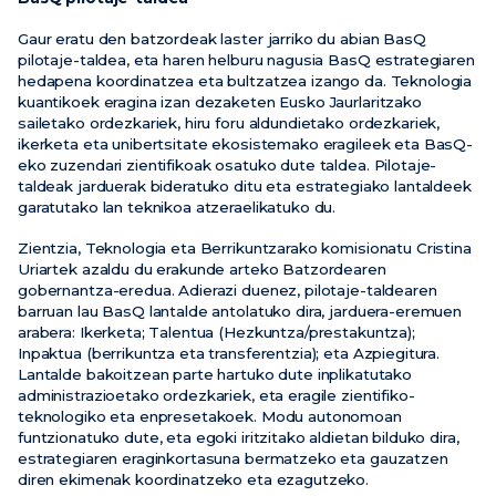
Gaur eratu den batzordeak laster jarriko du abian BasQ
pilotaje-taldea, eta haren helburu nagusia BasQ estrategiaren
hedapena koordinatzea eta bultzatzea izango da. Teknologia
kuantikoek eragina izan dezaketen Eusko Jaurlaritzako
sailetako ordezkariek, hiru foru aldundietako ordezkariek,
ikerketa eta unibertsitate ekosistemako eragileek eta BasQ-
eko zuzendari zientifikoak osatuko dute taldea. Pilotaje-
taldeak jarduerak bideratuko ditu eta estrategiako lantaldeek
garatutako lan teknikoa atzeraelikatuko du.
Zientzia, Teknologia eta Berrikuntzarako komisionatu Cristina
Uriartek azaldu du erakunde arteko Batzordearen
gobernantza-eredua. Adierazi duenez, pilotaje-taldearen
barruan lau BasQ lantalde antolatuko dira, jarduera-eremuen
arabera: Ikerketa; Talentua (Hezkuntza/prestakuntza);
Inpaktua (berrikuntza eta transferentzia); eta Azpiegitura.
Lantalde bakoitzean parte hartuko dute inplikatutako
administrazioetako ordezkariek, eta eragile zientifiko-
teknologiko eta enpresetakoek. Modu autonomoan
funtzionatuko dute, eta egoki iritzitako aldietan bilduko dira,
estrategiaren eraginkortasuna bermatzeko eta gauzatzen
diren ekimenak koordinatzeko eta ezagutzeko.