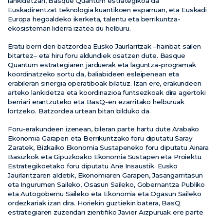
lankidetzan, Basque Quantum estrategikoa da
Euskadirentzat teknologia kuantikoen esparruan, eta Euskadi
Europa hegoaldeko ikerketa, talentu eta berrikuntza-
ekosisteman liderra izatea du helburu.
Eratu berri den batzordea Eusko Jaurlaritzak –hainbat sailen
bitartez– eta hiru foru aldundiek osatzen dute. Basque
Quantum estrategiaren jarduerak eta laguntza-programak
koordinatzeko sortu da, baliabideen esleipenean eta
erabileran sinergia operatiboak bilatuz. Izan ere, erakundeen
arteko lankidetza eta koordinazioa funtsezkoak dira agertoki
berriari erantzuteko eta BasQ-en ezarritako helburuak
lortzeko. Batzordea urtean bitan bilduko da.
Foru-erakundeen izenean, bileran parte hartu dute Arabako
Ekonomia Garapen eta Berrikuntzako foru diputatu Saray
Zaratek, Bizkaiko Ekonomia Sustapeneko foru diputatu Ainara
Basurkok eta Gipuzkoako Ekonomia Sustapen eta Proiektu
Estrategikoetako foru diputatu Ane Insaustik. Eusko
Jaurlaritzaren aldetik, Ekonomiaren Garapen, Jasangarritasun
eta Ingurumen Saileko, Osasun Saileko, Gobernantza Publiko
eta Autogobernu Saileko eta Ekonomia eta Ogasun Saileko
ordezkariak izan dira. Horiekin guztiekin batera, BasQ
estrategiaren zuzendari zientifiko Javier Aizpuruak ere parte