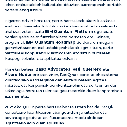
lehen erakustaldiek bultzatuko dituzten aurrerapenak bertatik
bertara ezagutzeko.
Berriak
Bigarren edizio honetan, parte-hartzaileek akats klasikoak
Ekitaldiak
arintzeko tresnekin lotutako azken berrikuntzetan sakondu
Bideoak
ahal izan zuten, baita
IBM Quantum Platform
eguneratu
berriari gehitutako funtzionalitate berrietan ere. Gainera,
programak
IBM Quantum Roadmap
delakoaren mugarri
garrantzitsuenen erakustaldi praktikoak egin zituen, parte-
hartzaileei konputazio kuantikoaren etorkizun hurbilaren
ikuspegi tekniko eta aplikatua eskainiz.
Horiekin batera,
BasQ Advocates, Raúl Guerrero
eta
Álvaro Nodar
ere izan ziren, BasQ nazioarteko ekosistema
kuantikorako estrategikoa den ekitaldi batean egotea
indartuz eta konpainiak berrikuntzarekin eta sortzen ari den
teknologia horretan talentua garatzearekin duen konpromisoa
azpimarratuz.
2025eko QDCn parte hartzea beste urrats bat da BasQk
konputazio kuantikoaren abangoardian jarraitzeko eta
advantage graduko lan-fluxuetarantz modu aktiboan
laguntzeko egin duen apustuan.