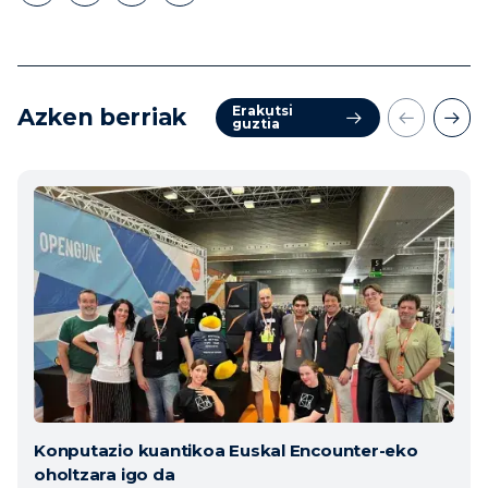
Erakutsi
Azken berriak
guztia
Konputazio kuantikoa Euskal Encounter-eko
oholtzara igo da