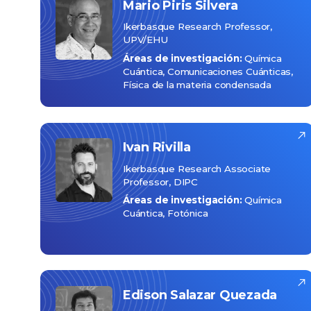
Mario
Piris Silvera
Ikerbasque Research Professor,
UPV/EHU
Áreas de investigación:
Química
Cuántica
Comunicaciones Cuánticas
Física de la materia condensada
Ivan
Rivilla
Ikerbasque Research Associate
Professor, DIPC
Áreas de investigación:
Química
Cuántica
Fotónica
Edison
Salazar Quezada