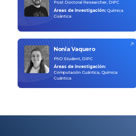
Post Doctoral Researcher, DIPC
Áreas de investigación:
Química
Cuántica
Nonia
Vaquero
PhD Student, DIPC
Áreas de investigación:
Computación Cuántica
Química
Cuántica