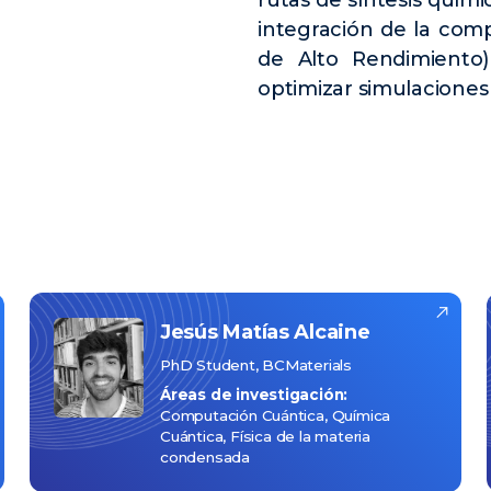
rutas de síntesis quími
integración de la co
de Alto Rendimiento)
optimizar simulaciones
Jesús Matías
Alcaine
PhD Student, BCMaterials
Áreas de investigación:
Computación Cuántica
Química
Cuántica
Física de la materia
condensada