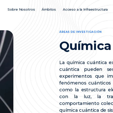
Sobre Nosotros
Ámbitos
Acceso a la Infraestructura
Main
Menu
ES
ÁREAS DE INVESTIGACIÓN
Química
La química cuántica e
cuántica pueden se
experimentos que imp
fenómenos cuánticos d
como la estructura ele
con la luz, la tr
comportamiento colect
química cuántica de si