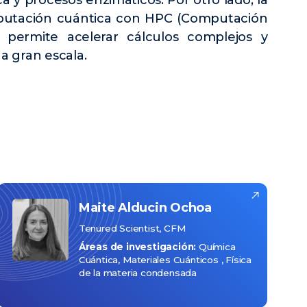
ca y procesos enzimáticos. Por otro lado, la
mputación cuántica con HPC (Computación
 permite acelerar cálculos complejos y
 a gran escala.
Maite
Alducin Ochoa
Tenured Scientist, CFM
Áreas de investigación:
Química
Cuántica
Materiales Cuánticos
Física
de la materia condensada