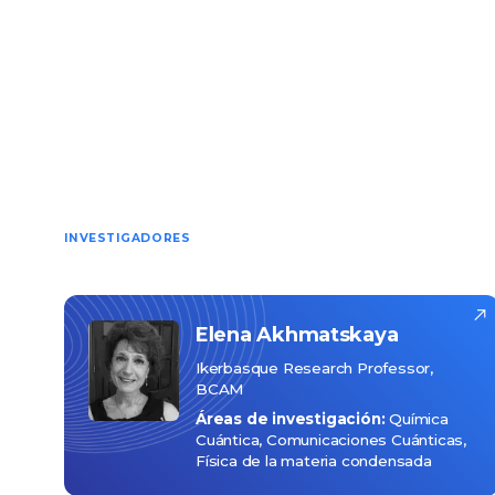
INVESTIGADORES
Elena
Akhmatskaya
Ikerbasque Research Professor,
BCAM
Áreas de investigación:
Química
Cuántica
Comunicaciones Cuánticas
Física de la materia condensada