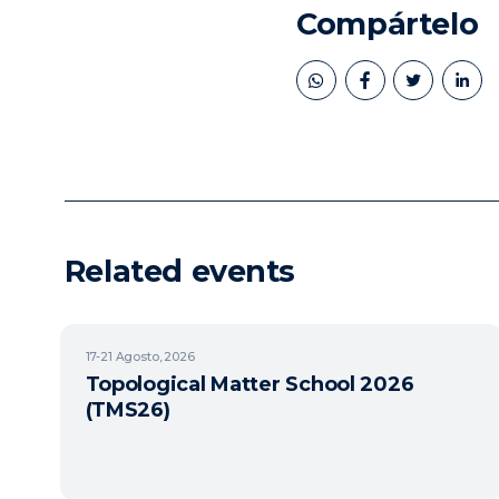
Compártelo
book
twitter
linkedin
Related events
17-21
Agosto, 2026
Topological Matter School 2026
(TMS26)