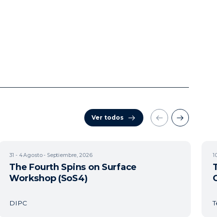
Ver todos
31 - 4
Agosto - Septiembre, 2026
1
The Fourth Spins on Surface
Workshop (SoS4)
DIPC
T