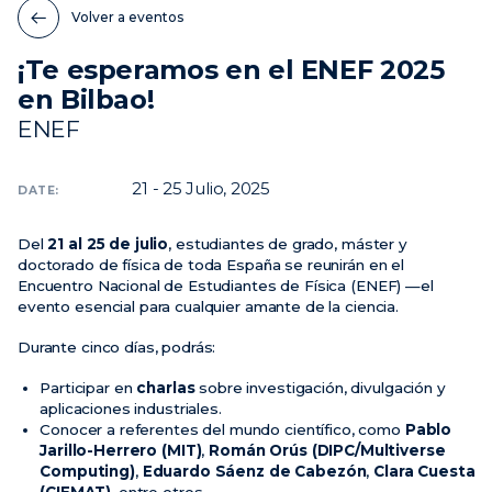
Volver a eventos
Noticias
¡Te esperamos en el ENEF 2025
Eventos
en Bilbao!
Vídeos
ENEF
21 - 25
Julio, 2025
DATE:
Del
21 al 25 de julio
, estudiantes de grado, máster y
doctorado de física de toda España se reunirán en el
Encuentro Nacional de Estudiantes de Física (ENEF) —el
evento esencial para cualquier amante de la ciencia.
Durante cinco días, podrás:
Participar en
charlas
sobre investigación, divulgación y
aplicaciones industriales.
Conocer a referentes del mundo científico, como
Pablo
Jarillo-Herrero (MIT)
,
Román Orús (DIPC/Multiverse
Computing)
,
Eduardo Sáenz de Cabezón
,
Clara Cuesta
(CIEMAT)
, entre otros.