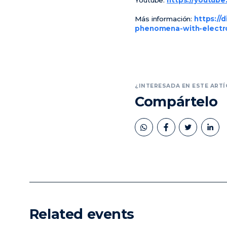
Más información:
https://
phenomena-with-electr
¿INTERESADA EN ESTE ARTÍ
Compártelo
book
twitter
linkedin
Related events