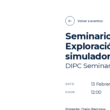
Volver a eventos
Seminario
Exploraci
simulador
DIPC Seminar
13
Febrer
DATE:
12:00
HOUR:
Ponente: Dario Bercioux