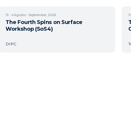
31 - 4
Agosto - Septiembre, 2026
1
The Fourth Spins on Surface
Workshop (SoS4)
DIPC
T