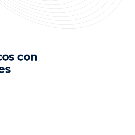
cos con
es