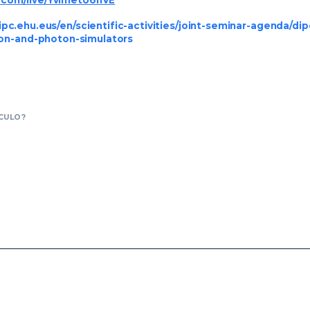
dipc.ehu.eus/en/scientific-activities/joint-seminar-agenda/d
on-and-photon-simulators
CULO?