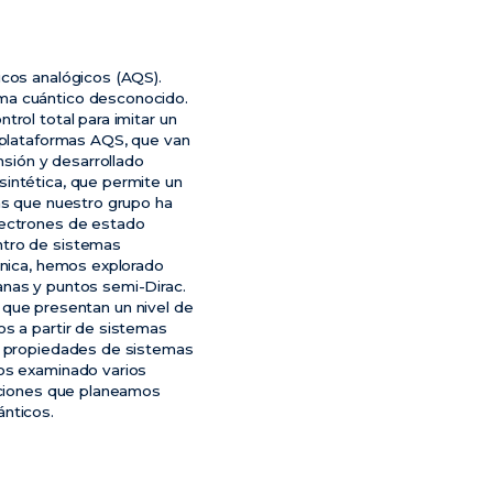
icos analógicos (AQS).
ema cuántico desconocido.
rol total para imitar un
e plataformas AQS, que van
sión y desarrollado
sintética, que permite un
cas que nuestro grupo ha
lectrones de estado
ntro de sistemas
cnica, hemos explorado
anas y puntos semi-Dirac.
ue presentan un nivel de
os a partir de sistemas
as propiedades de sistemas
mos examinado varios
ecciones que planeamos
ánticos.