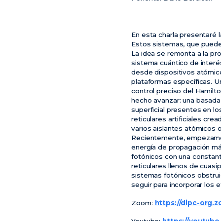
En esta charla presentaré 
Estos sistemas, que puede
La idea se remonta a la pro
sistema cuántico de interé
desde dispositivos atómic
plataformas específicas. U
control preciso del Hamilt
hecho avanzar: una basada 
superficial presentes en l
reticulares artificiales c
varios aislantes atómicos 
Recientemente, empezamos
energía de propagación más
fotónicos con una constant
reticulares llenos de cuas
sistemas fotónicos obstrui
seguir para incorporar los
Zoom:
https://dipc-org.
Youtube:
https://youtube