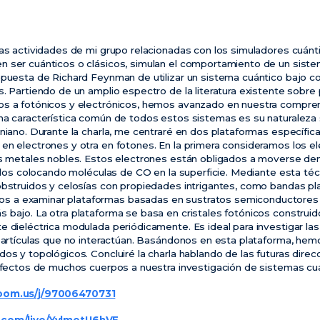
las actividades de mi grupo relacionadas con los simuladores cuánt
n ser cuánticos o clásicos, simulan el comportamiento de un sist
puesta de Richard Feynman de utilizar un sistema cuántico bajo cont
s. Partiendo de un amplio espectro de la literatura existente sobr
os a fotónicos y electrónicos, hemos avanzado en nuestra compren
na característica común de todos estos sistemas es su naturaleza 
oniano. Durante la charla, me centraré en dos plataformas específi
en electrones y otra en fotones. En la primera consideramos los e
os metales nobles. Estos electrones están obligados a moverse de
reados colocando moléculas de CO en la superficie. Mediante esta té
obstruidos y celosías con propiedades intrigantes, como bandas pl
 a examinar plataformas basadas en sustratos semiconductores q
 bajo. La otra plataforma se basa en cristales fotónicos construid
e dieléctrica modulada periódicamente. Es ideal para investigar l
ipartículas que no interactúan. Basándonos en esta plataforma, he
dos y topológicos. Concluiré la charla hablando de las futuras dir
 efectos de muchos cuerpos a nuestra investigación de sistemas cu
zoom.us/j/97006470731
.com/live/YvlmetU6hVE