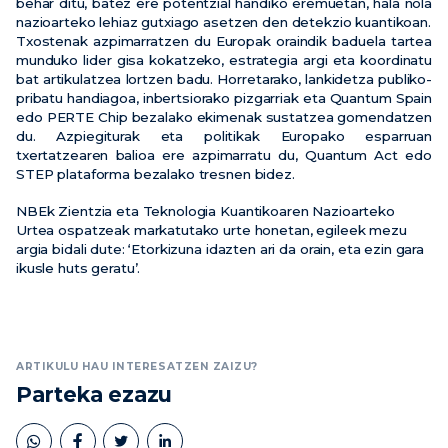
behar ditu, batez ere potentzial handiko eremuetan, hala nola
nazioarteko lehiaz gutxiago asetzen den detekzio kuantikoan.
Txostenak azpimarratzen du Europak oraindik baduela tartea
munduko lider gisa kokatzeko, estrategia argi eta koordinatu
bat artikulatzea lortzen badu. Horretarako, lankidetza publiko-
pribatu handiagoa, inbertsiorako pizgarriak eta Quantum Spain
edo PERTE Chip bezalako ekimenak sustatzea gomendatzen
du. Azpiegiturak eta politikak Europako esparruan
txertatzearen balioa ere azpimarratu du, Quantum Act edo
STEP plataforma bezalako tresnen bidez.
NBEk Zientzia eta Teknologia Kuantikoaren Nazioarteko
Urtea ospatzeak markatutako urte honetan, egileek mezu
argia bidali dute: ‘Etorkizuna idazten ari da orain, eta ezin gara
ikusle huts geratu’.
ARTIKULU HAU INTERESATZEN ZAIZU?
Parteka ezazu