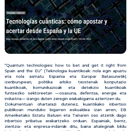
Berriak
Ekitaldiak
Bideoak
“Quantum technologies: how to bet and get it right from
Spain and the EU” (Teknologia kuantikoak: nola egin apustu
eta nola asmatu Espainia eta Europar Batasunetik)
izenburupean, politika arloko txostenak konputazio
kuantikoak, komunikazioak eta detekzio kuantikoak
funtsezko sektoreetan —osasuna, defentsa, energia eta
industria— izango duten zeregin erabakigarria aztertzen du.
Dokumentuan ohartarazi dutenez, kuantikako inbertsio
publikoan munduko bigarren eskualdea izan arren, EB
Ameriketako Estatu Batuen eta Txinaren oso atzetik dago
inbertsio pribatua erakartzeko orduan. Espainiak, berriz,
zientzia- eta enpresa-indarrak ditu, baina ahaleginak bildu