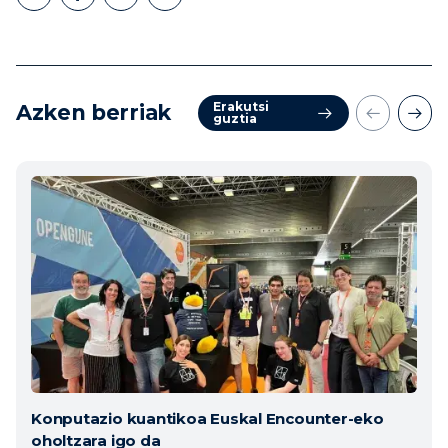
Erakutsi
Azken berriak
guztia
Konputazio kuantikoa Euskal Encounter-eko
oholtzara igo da