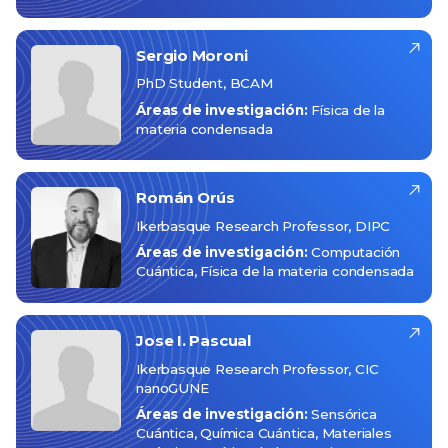
Sergio
Moroni
PhD Student, BCAM
Áreas de investigación:
Física de la
materia condensada
Román
Orús
Ikerbasque Research Professor, DIPC
Áreas de investigación:
Computación
Cuántica
Física de la materia condensada
Jose I.
Pascual
Ikerbasque Research Professor, CIC
nanoGUNE
Áreas de investigación:
Sensórica
Cuántica
Química Cuántica
Materiales