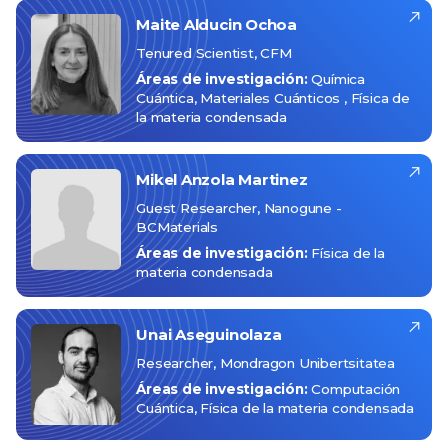
Maite
Alducin Ochoa
Tenured Scientist, CFM
Áreas de investigación:
Química
Cuántica
Materiales Cuánticos
Física de
la materia condensada
Mikel
Anzola Martinez
Guest Researcher, Nanogune -
BCMaterials
Áreas de investigación:
Física de la
materia condensada
Unai
Aseguinolaza
Researcher, Mondragon Unibertsitatea
Áreas de investigación:
Computación
Cuántica
Física de la materia condensada