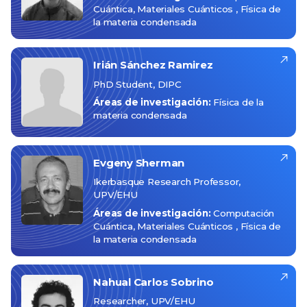
Cuántica
Materiales Cuánticos
Física de
la materia condensada
Irián
Sánchez Ramirez
PhD Student, DIPC
Áreas de investigación:
Física de la
materia condensada
Evgeny
Sherman
Ikerbasque Research Professor,
UPV/EHU
Áreas de investigación:
Computación
Cuántica
Materiales Cuánticos
Física de
la materia condensada
Nahual Carlos
Sobrino
Researcher, UPV/EHU