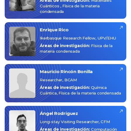
Áreas de investigación:
Materiales
Cuánticos
Física de la materia
condensada
Enrique
Rico
Ikerbasque Research Fellow, UPV/EHU
Áreas de investigación:
Física de la
materia condensada
Mauricio
Rincón Bonilla
Researcher, BCAM
Áreas de investigación:
Química
Cuántica
Física de la materia condensada
Ángel
Rodríguez
Long-stay Visiting Researcher, CFM
Áreas de investigación:
Computación