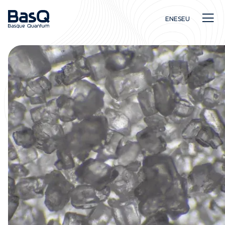
EN
ES
EU
Investigación
Educación
Innovación