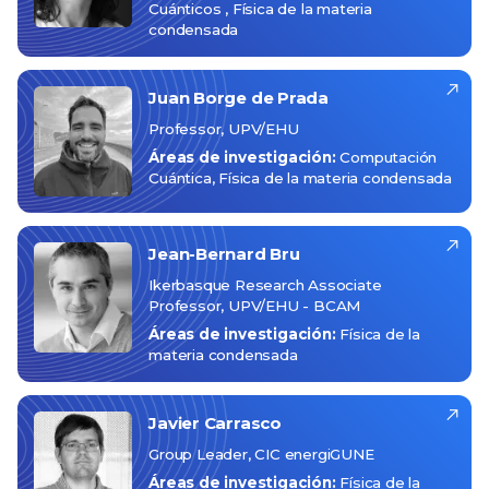
Cuánticos
Física de la materia
condensada
Juan
Borge de Prada
Professor, UPV/EHU
Áreas de investigación:
Computación
Cuántica
Física de la materia condensada
Jean-Bernard
Bru
Ikerbasque Research Associate
Professor, UPV/EHU - BCAM
Áreas de investigación:
Física de la
materia condensada
Javier
Carrasco
Group Leader, CIC energiGUNE
Áreas de investigación:
Física de la