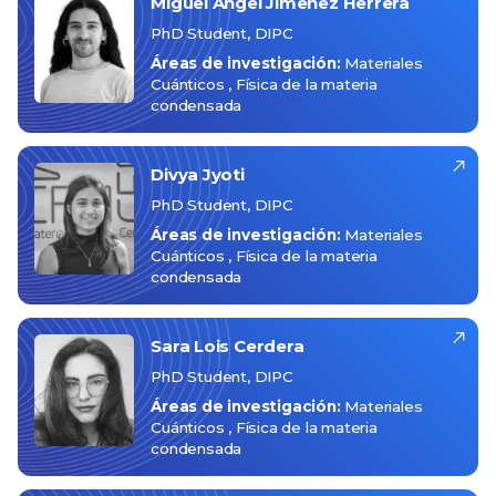
Miguel Angel
Jimenez Herrera
PhD Student, DIPC
Áreas de investigación:
Materiales
Cuánticos
Física de la materia
condensada
Divya
Jyoti
PhD Student, DIPC
Áreas de investigación:
Materiales
Cuánticos
Física de la materia
condensada
Sara
Lois Cerdera
PhD Student, DIPC
Áreas de investigación:
Materiales
Cuánticos
Física de la materia
condensada