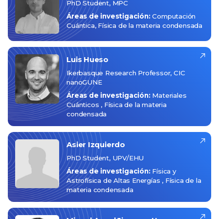
PhD Student, MPC
Áreas de investigación:
Computación
Cuántica
Física de la materia condensada
Luis
Hueso
Ikerbasque Research Professor, CIC
nanoGUNE
Áreas de investigación:
Materiales
Cuánticos
Física de la materia
condensada
Asier
Izquierdo
PhD Student, UPV/EHU
Áreas de investigación:
Física y
Astrofísica de Altas Energías
Física de la
materia condensada