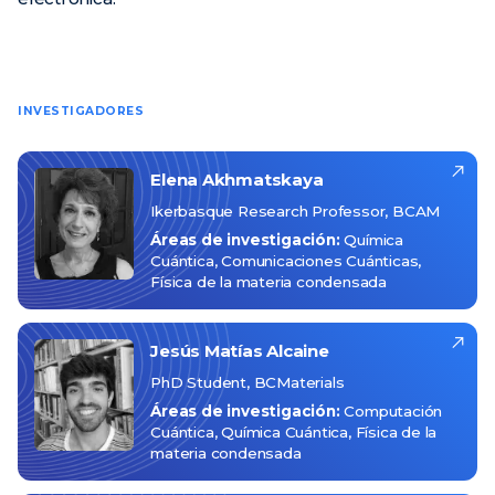
INVESTIGADORES
Elena
Akhmatskaya
Ikerbasque Research Professor, BCAM
Áreas de investigación:
Química
Cuántica
Comunicaciones Cuánticas
Física de la materia condensada
Jesús Matías
Alcaine
PhD Student, BCMaterials
Áreas de investigación:
Computación
Cuántica
Química Cuántica
Física de la
materia condensada