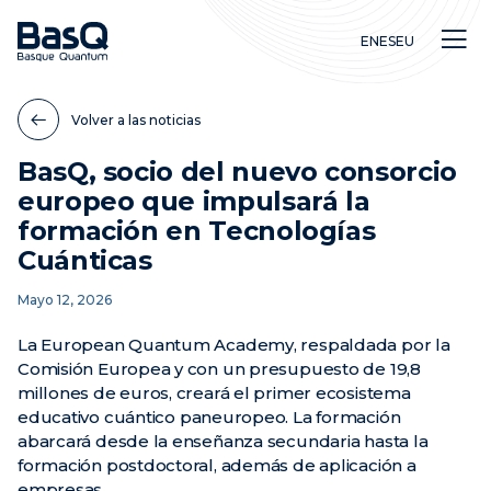
EN
ES
EU
Volver a las noticias
BasQ, socio del nuevo consorcio
europeo que impulsará la
Investigación
formación en Tecnologías
Educación
Cuánticas
Innovación
Mayo 12, 2026
La European Quantum Academy, respaldada por la
Comisión Europea y con un presupuesto de 19,8
millones de euros, creará el primer ecosistema
educativo cuántico paneuropeo. La formación
abarcará desde la enseñanza secundaria hasta la
formación postdoctoral, además de aplicación a
empresas.